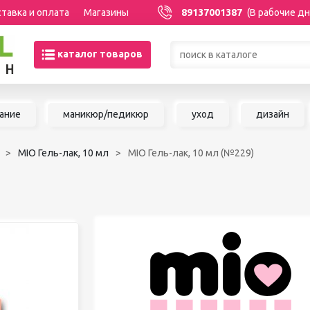
тавка и оплата
Магазины
89137001387
(В рабочие дн
каталог товаров
Товары со скидками по кате
ание
маникюр/педикюр
уход
дизайн
МАНИКЮР/ПЕДИКЮР
НАРАЩИВАНИЕ 
MIO Гель-лак, 10 мл
MIO Гель-лак, 10 мл (№229)
Акриловая система
Сопутствующие м
Аксессуары для мастеров
для наращивания 
Аппаратный маникюр и
ШУГАРИНГ/ДЕП
педикюр
Базы и топы
Воск для депиляц
Гели
Воскоплавы
Гель-краска
Расходные матер
Гель-лаки
депиляции
Дизайны для ногтей
Средства до и по
Жидкости
депиляции и шуга
Инструменты для маникюра и