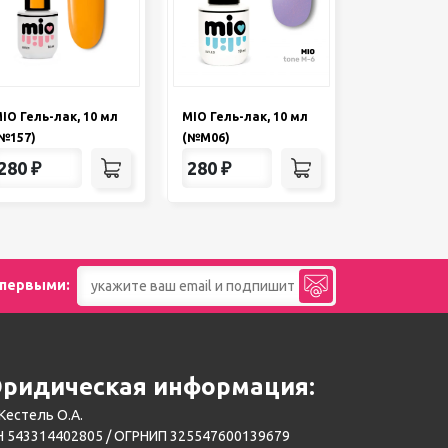
IO Гель-лак, 10 мл
MIO Гель-лак, 10 мл
№157)
(№М06)
280
₽
280
₽
 первыми:
ридическая информация:
Кестель О.А.
 543314402805 / ОГРНИП 325547600139679