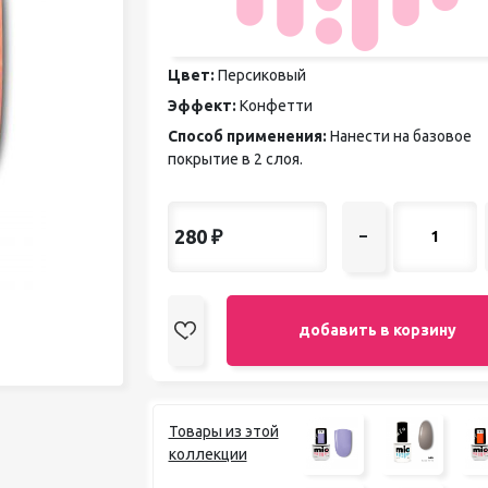
педикюра
Кисти
Лак для ногтей
Цвет:
Персиковый
Лампы для сушки ногтей
Эффект:
Конфетти
Лечение и уход за кутикулой и
ногтями
Способ применения:
Нанести на базовое
Пилки для ногтей
покрытие в 2 слоя.
Полигели
Расходные материалы
Средства для кислотного и
280
₽
–
щелочного педикюра
Стерилизаторы
Оборудование
добавить в корзину
Товары из этой
коллекции