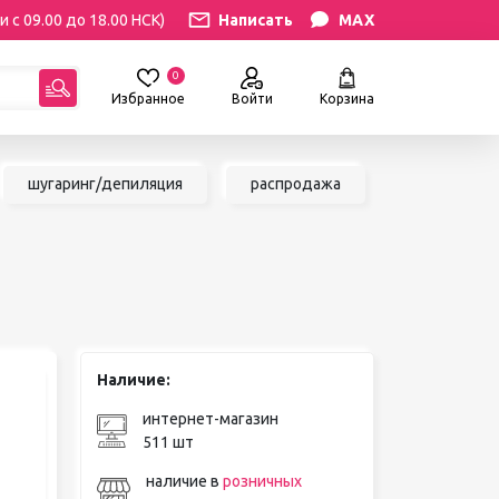
и с 09.00 до 18.00 НСК)
Написать
MAX
0
Избранное
Войти
Корзина
гориям:
шугаринг/депиляция
распродажа
РЕСНИЦ
УХОД
атериалы
Уход за бровями и ресницами
ресниц
Уход за руками и ногами
Уход за лицом и телом
ИЛЯЦИЯ
АКСЕССУАРЫ
ии
Наличие:
Вазы и цветы
иалы для
Декор для дома
интернет-магазин
Шкатулки
511 шт
сле
БРЕНДЫ
ринга
наличие в
розничных