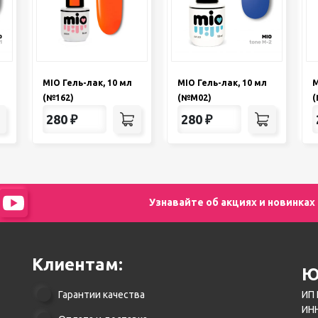
MIO Гель-лак, 10 мл
MIO Гель-лак, 10 мл
M
(№162)
(№М02)
(
280
₽
280
₽
Узнавайте об акциях и новинках
Клиентам:
Ю
Гарантии качества
ИП 
ИНН