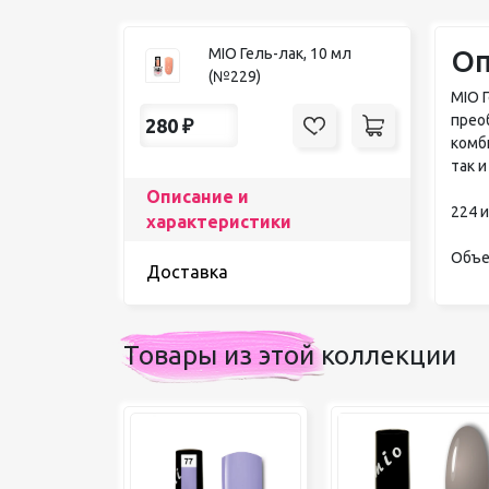
Оп
MIO Гель-лак, 10 мл
(№229)
MIO 
прео
280
₽
комб
так и
Описание и
224 
характеристики
Объе
Доставка
Товары из этой коллекции