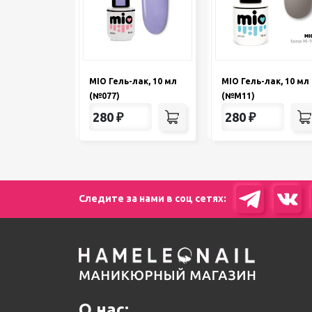
MIO Гель-лак, 10 мл
MIO Гель-лак, 10 мл
(№077)
(№М11)
280
₽
280
₽
Следите за нами в соц сетях:
О нас: