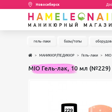
Новосибирск
Дос
Распродажа
гель-лаки
базы/топы
оборудов
МАНИКЮР/ПЕДИКЮР
МАНИКЮР/ПЕДИКЮР
Гель-лаки
MIO
НАРАЩИВАНИЕ РЕСНИЦ
MIO Гель-лак, 10 мл (№229)
ШУГАРИНГ/ДЕПИЛЯЦИЯ
УХОД
АКСЕССУАРЫ
БРЕНДЫ