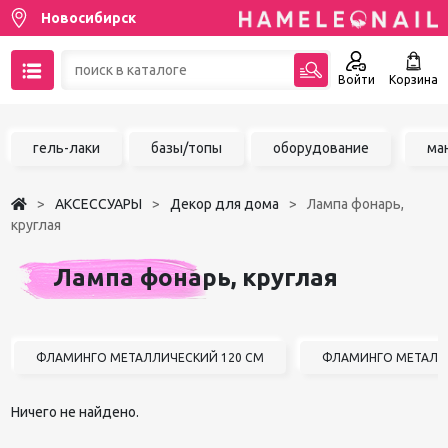
Новосибирск
Войти
Корзина
89137001387
гель-лаки
базы/топы
оборудование
ма
Написать на email
АКСЕССУАРЫ
Декор для дома
Лампа фонарь,
Чат в MAX
круглая
Акции
Лампа фонарь, круглая
Избранное
ФЛАМИНГО МЕТАЛЛИЧЕСКИЙ 120 СМ
ФЛАМИНГО МЕТАЛЛИ
Ничего не найдено.