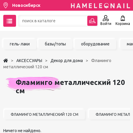
Новосибирск
Войти
Корзина
89137001387
гель-лаки
базы/топы
оборудование
ма
Написать на email
АКСЕССУАРЫ
Декор для дома
Фламинго
Чат в MAX
металлический 120 см
Акции
Фламинго металлический 120
см
Избранное
ФЛАМИНГО МЕТАЛЛИЧЕСКИЙ 120 СМ
ФЛАМИНГО МЕТАЛЛИ
Ничего не найдено.