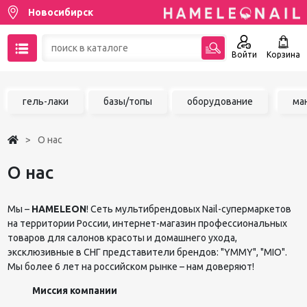
Новосибирск
Войти
Корзина
89137001387
гель-лаки
базы/топы
оборудование
ма
Написать на email
О нас
Чат в MAX
О нас
Акции
Мы –
HAMELEON
! Сеть мультибрендовых Nail-супермаркетов
Избранное
на территории России, интернет-магазин профессиональных
товаров для салонов красоты и домашнего ухода,
эксклюзивные в СНГ представители брендов: "YMMY", "MIO".
Мы более 6 лет на российском рынке – нам доверяют!
Миссия компании