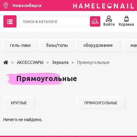
Новосибирск
Войти
Корзина
89137001387
гель-лаки
базы/топы
оборудование
ма
Написать на email
АКСЕССУАРЫ
Зеркала
Прямоугольные
Чат в MAX
Прямоугольные
Акции
Избранное
КРУГЛЫЕ
ПРЯМОУГОЛЬНЫЕ
Ничего не найдено.