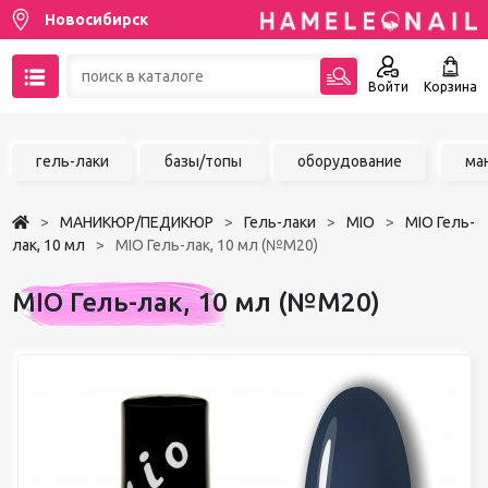
Новосибирск
Войти
Корзина
89137001387
гель-лаки
базы/топы
оборудование
ма
Написать на email
МАНИКЮР/ПЕДИКЮР
Гель-лаки
MIO
MIO Гель-
Чат в MAX
лак, 10 мл
MIO Гель-лак, 10 мл (№М20)
Акции
MIO Гель-лак, 10 мл (№М20)
Избранное