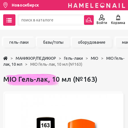
Новосибирск
Войти
Корзина
89137001387
гель-лаки
базы/топы
оборудование
ма
Написать на email
МАНИКЮР/ПЕДИКЮР
Гель-лаки
MIO
MIO Гель-
Чат в MAX
лак, 10 мл
MIO Гель-лак, 10 мл (№163)
Акции
MIO Гель-лак, 10 мл (№163)
Избранное