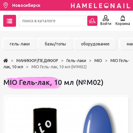
Новосибирск
Войти
Корзина
89137001387
гель-лаки
базы/топы
оборудование
ма
Написать на email
МАНИКЮР/ПЕДИКЮР
Гель-лаки
MIO
MIO Гель-
Чат в MAX
лак, 10 мл
MIO Гель-лак, 10 мл (№М02)
Акции
MIO Гель-лак, 10 мл (№М02)
Избранное