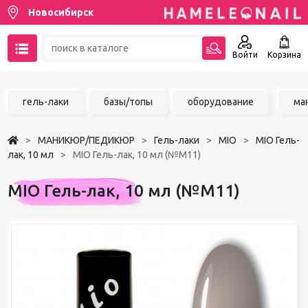
Новосибирск
Войти
Корзина
89137001387
гель-лаки
базы/топы
оборудование
ма
Написать на email
МАНИКЮР/ПЕДИКЮР
Гель-лаки
MIO
MIO Гель-
Чат в MAX
лак, 10 мл
MIO Гель-лак, 10 мл (№М11)
Акции
MIO Гель-лак, 10 мл (№М11)
Избранное