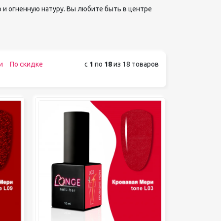
 и огненную натуру. Вы любите быть в центре
и
По скидке
с
1
по
18
из 18 товаров