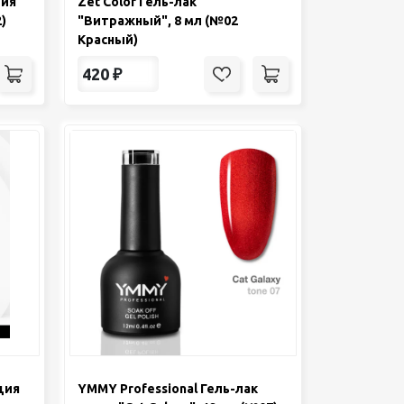
рия
Zet Color Гель-лак
2)
"Витражный", 8 мл (№02
Красный)
420
₽
ция
YMMY Professional Гель-лак