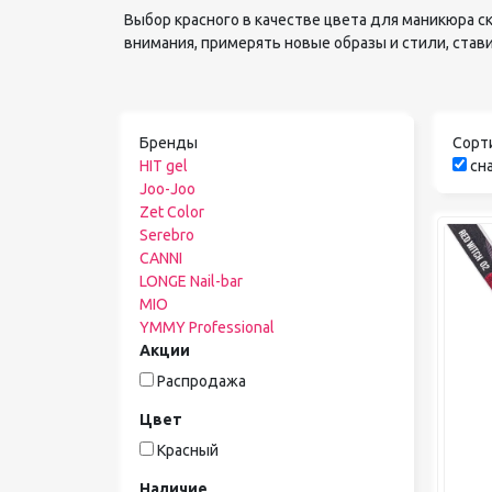
Выбор красного в качестве цвета для маникюра с
внимания, примерять новые образы и стили, став
Бренды
Сорт
HIT gel
сна
Joo-Joo
Zet Color
Serebro
CANNI
LONGE Nail-bar
MIO
YMMY Professional
Акции
Распродажа
Цвет
Красный
Наличие