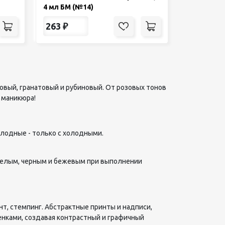
4 мл БМ (№14)
263
₽
овый, гранатовый и рубиновый. От розовых тонов
 маникюра!
олодные - только с холодными.
и белым, черным и бежевым при выполнении
нт, стемпинг. Абстрактные принты и надписи,
енками, создавая контрастный и графичный