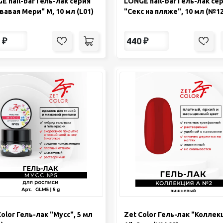
E nail-bar Гель-лак серия
LONGE nail-bar Гель-лак се
вавая Мери" М, 10 мл (L01)
"Секс на пляже", 10 мл (№1
₽
440
₽
Color Гель-лак "Мусс", 5 мл
Zet Color Гель-лак "Коллек