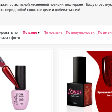
кажет об активной жизненной позиции, подчеркнет Вашу страстную
педикюра
ить перед собой сложные цели и добиваться их!
Кисти
Лак для ногтей
Лампы для сушки ногтей
Лечение и уход за кутикулой и
ногтями
ировать по:
По цене
По новизне
По популярности
По имен
Пилки для ногтей
чала с фото
Полигели
Расходные материалы
Средства для кислотного и
щелочного педикюра
Стерилизаторы
Оборудование