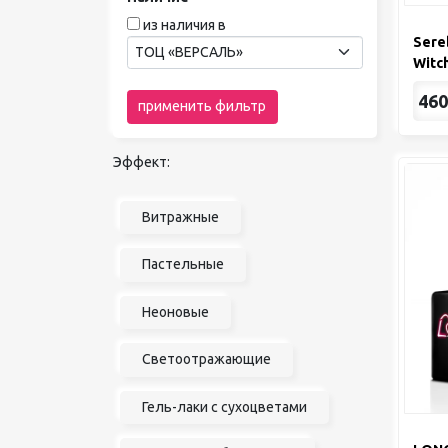
из наличия в
Sere
ТОЦ «ВЕРСАЛЬ»
Witc
460
применить фильтр
Эффект:
Витражные
Пастельные
Неоновые
Светоотражающие
Гель-лаки с сухоцветами