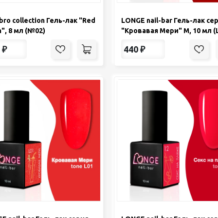
bro collection Гель-лак "Red
LONGE nail-bar Гель-лак се
h", 8 мл (№02)
"Кровавая Мери" М, 10 мл (
₽
440
₽