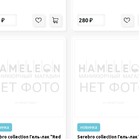
₽
280
₽
инка
новинка
bro collection Гель-лак "Red
Serebro collection Гель-лак