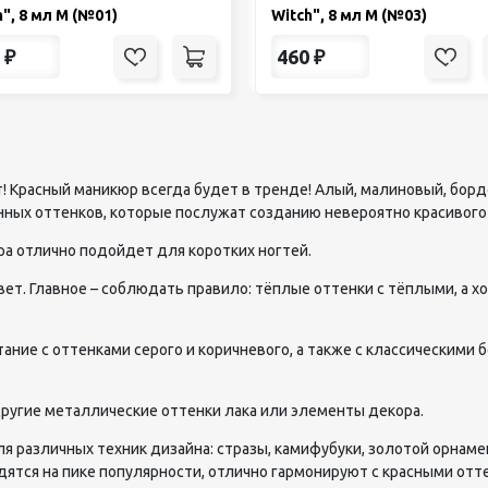
h", 8 мл М (№01)
Witch", 8 мл М (№03)
₽
460
₽
! Красный маникюр всегда будет в тренде! Алый, малиновый, борд
нных оттенков, которые послужат созданию невероятно красивого
а отлично подойдет для коротких ногтей.
ет. Главное – соблюдать правило: тёплые оттенки с тёплыми, а х
тание с оттенками серого и коричневого, а также с классическим
 другие металлические оттенки лака или элементы декора.
ля различных техник дизайна: стразы, камифубуки, золотой орнаме
одятся на пике популярности, отлично гармонируют с красными отт