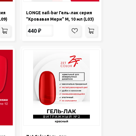
рия
LONGE nail-bar Гель-лак серия
L09)
"Кровавая Мери" М, 10 мл (L03)
440
₽