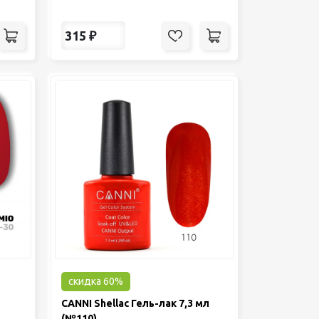
315
₽
скидка 60%
CANNI Shellac Гель-лак 7,3 мл
(№110)