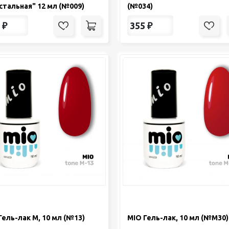
стальная" 12 мл (№009)
(№034)
₽
355
₽
Гель-лак М, 10 мл (№13)
MIO Гель-лак, 10 мл (№М30)