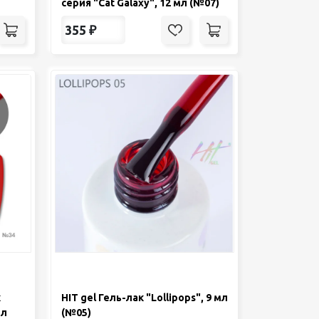
серия "Cat Galaxy", 12 мл (№07)
355
₽
к
HIT gel Гель-лак "Lollipops", 9 мл
мл
(№05)