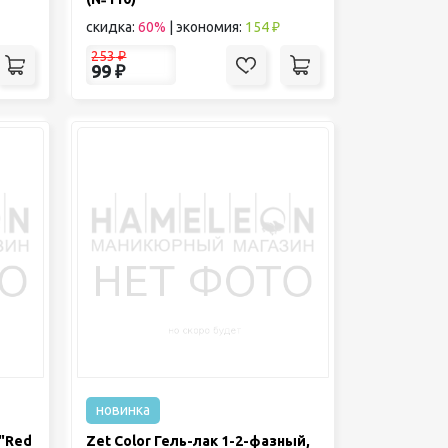
скидка:
60%
|
экономия:
154 ₽
253
₽
99
₽
новинка
 "Red
Zet Color Гель-лак 1-2-фазный,