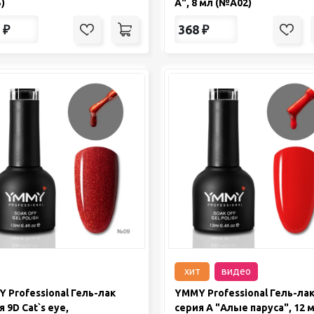
)
А", 8 мл (№A02)
₽
368
₽
хит
видео
 Professional Гель-лак
YMMY Professional Гель-ла
 9D Cat`s eye,
серия A "Алые паруса", 12 