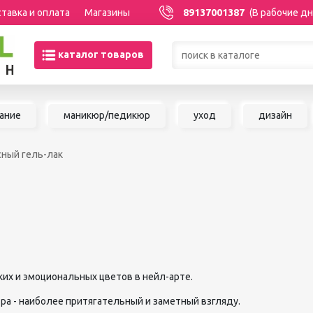
тавка и оплата
Магазины
89137001387
(В рабочие дн
каталог товаров
Товары со скидками по кате
ание
маникюр/педикюр
уход
дизайн
МАНИКЮР/ПЕДИКЮР
НАРАЩИВАНИЕ 
сный гель-лак
Акриловая система
Сопутствующие м
Аксессуары для мастеров
для наращивания 
Аппаратный маникюр и
ШУГАРИНГ/ДЕП
педикюр
Базы и топы
Воск для депиляц
Гели
Воскоплавы
Гель-краска
Расходные матер
Гель-лаки
депиляции
их и эмоциональных цветов в нейл-арте.
Дизайны для ногтей
Средства до и по
Жидкости
депиляции и шуга
тра - наиболее притягательный и заметный взгляду.
Инструменты для маникюра и