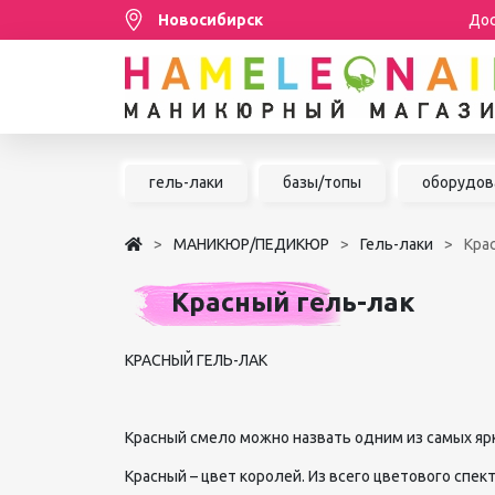
Новосибирск
Дос
Распродажа
гель-лаки
базы/топы
оборудов
МАНИКЮР/ПЕДИКЮР
МАНИКЮР/ПЕДИКЮР
Гель-лаки
Кра
НАРАЩИВАНИЕ РЕСНИЦ
Красный гель-лак
ШУГАРИНГ/ДЕПИЛЯЦИЯ
УХОД
КРАСНЫЙ ГЕЛЬ-ЛАК
АКСЕССУАРЫ
БРЕНДЫ
Красный смело можно назвать одним из самых ярк
Красный – цвет королей. Из всего цветового спек