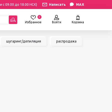
и с 09.00 до 18.00 НСК)
Написать
MAX
0
Избранное
Войти
Корзина
гориям:
шугаринг/депиляция
распродажа
РЕСНИЦ
УХОД
атериалы
Уход за бровями и ресницами
ресниц
Уход за руками и ногами
Уход за лицом и телом
ИЛЯЦИЯ
АКСЕССУАРЫ
ии
Вазы и цветы
иалы для
Декор для дома
Шкатулки
сле
БРЕНДЫ
ринга