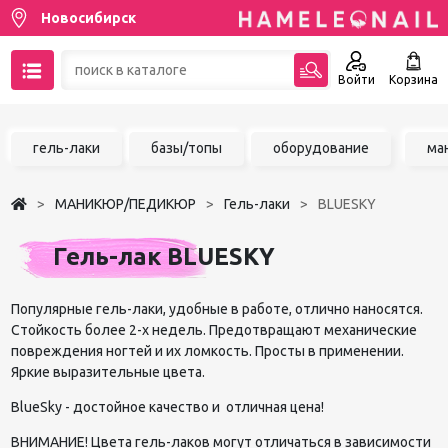
Новосибирск
Войти
Корзина
89137001387
гель-лаки
базы/топы
оборудование
ма
Написать на email
МАНИКЮР/ПЕДИКЮР
Гель-лаки
BLUESKY
Чат в MAX
Гель-лак BLUESKY
Акции
Популярные гель-лаки, удобные в работе, отлично наносятся.
Избранное
Стойкость более 2-х недель. Предотвращают механические
повреждения ногтей и их ломкость. Просты в применении.
Яркие выразительные цвета.
BlueSky - достойное качество и отличная цена!
ВНИМАНИЕ! Цвета гель-лаков могут отличаться в зависимости