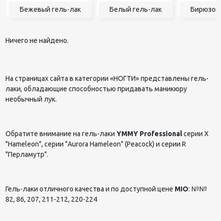
Бежевый гель-лак
Белый гель-лак
Бирюзовы
Ничего не найдено.
На страницах сайта в категории «НОГТИ» представлены гель-
лаки, обладающие способностью придавать маникюру
необычный лук.
Обратите внимание на гель-лаки
YMMY Professional
серии X
"Hameleon", серии "Aurora Hameleon" (Peacock) и серии R
"Перламутр".
Гель-лаки отличного качества и по доступной цене
MIO
: №№
82, 86, 207, 211-212, 220-224