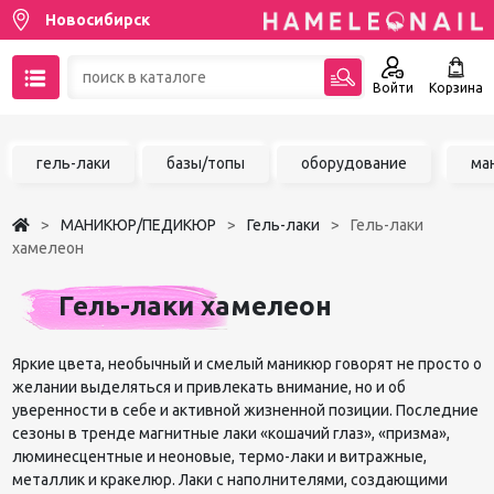
Новосибирск
Войти
Корзина
89137001387
гель-лаки
базы/топы
оборудование
ма
Написать на email
МАНИКЮР/ПЕДИКЮР
Гель-лаки
Гель-лаки
Чат в MAX
хамелеон
Акции
Гель-лаки хамелеон
Избранное
Яркие цвета, необычный и смелый маникюр говорят не просто о
желании выделяться и привлекать внимание, но и об
уверенности в себе и активной жизненной позиции. Последние
сезоны в тренде магнитные лаки «кошачий глаз», «призма»,
люминесцентные и неоновые, термо-лаки и витражные,
металлик и кракелюр. Лаки с наполнителями, создающими