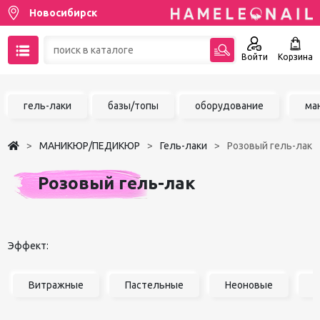
Новосибирск
Войти
Корзина
89137001387
гель-лаки
базы/топы
оборудование
ма
Написать на email
МАНИКЮР/ПЕДИКЮР
Гель-лаки
Розовый гель-лак
Чат в MAX
Розовый гель-лак
Акции
Избранное
Эффект:
Витражные
Пастельные
Неоновые