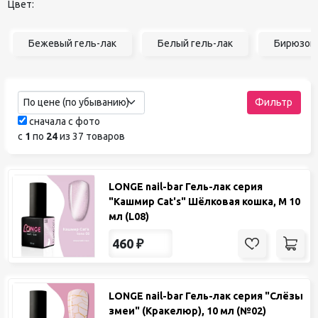
Цвет:
Бежевый гель-лак
Белый гель-лак
Бирюзовы
По цене (по убыванию)
Фильтр
сначала с фото
с
1
по
24
из 37 товаров
LONGE nail-bar Гель-лак серия
"Кашмир Cat's" Шёлковая кошка, M 10
мл (L08)
460
₽
LONGE nail-bar Гель-лак серия "Слёзы
змеи" (Кракелюр), 10 мл (№02)