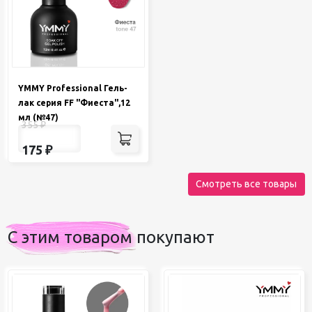
YMMY Professional Гель-
лак серия FF "Фиеста",12
мл (№47)
355
₽
175
₽
Смотреть все товары
С этим товаром покупают