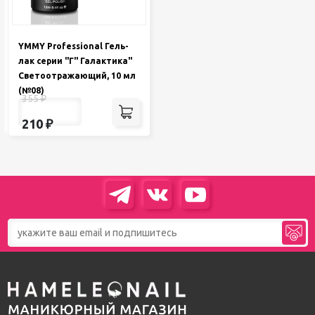
YMMY Professional Гель-
лак серии "Г" Галактика"
Светоотражающий, 10 мл
(№08)
355
₽
210
₽