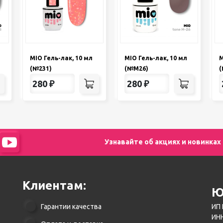
MIO Гель-лак, 10 мл
MIO Гель-лак, 10 мл
M
(№231)
(№М26)
(
280
₽
280
₽
Узнавайте об акциях и новинках
Клиентам:
Ю
Гарантии качества
ИП 
ИНН