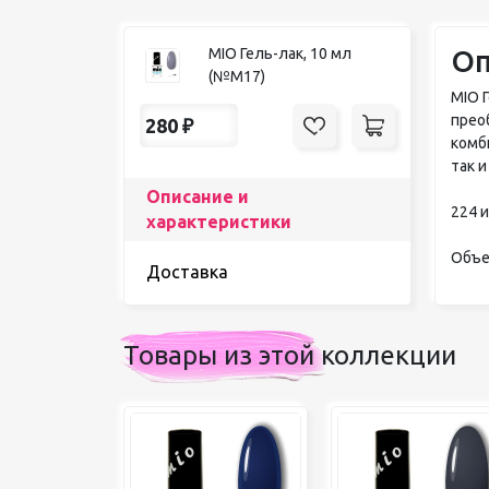
Оп
MIO Гель-лак, 10 мл
(№М17)
MIO 
прео
280
₽
комб
так и
Описание и
224 
характеристики
Объе
Доставка
Товары из этой коллекции