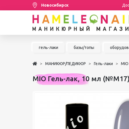
Новосибирск
Дос
Распродажа
гель-лаки
базы/топы
оборудов
МАНИКЮР/ПЕДИКЮР
МАНИКЮР/ПЕДИКЮР
Гель-лаки
MIO
НАРАЩИВАНИЕ РЕСНИЦ
MIO Гель-лак, 10 мл (№М17
ШУГАРИНГ/ДЕПИЛЯЦИЯ
УХОД
АКСЕССУАРЫ
БРЕНДЫ