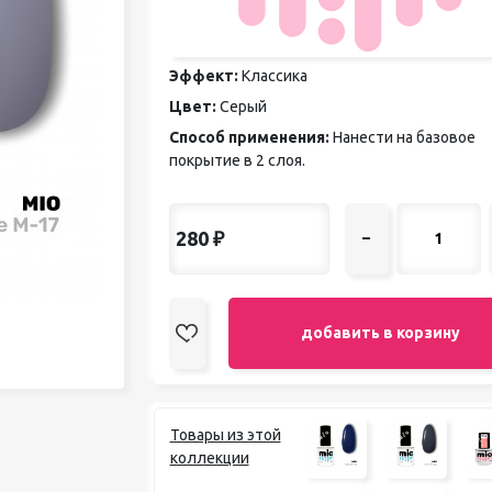
педикюра
Кисти
Лак для ногтей
Эффект:
Классика
Лампы для сушки ногтей
Цвет:
Серый
Лечение и уход за кутикулой и
ногтями
Способ применения:
Нанести на базовое
Пилки для ногтей
покрытие в 2 слоя.
Полигели
Расходные материалы
Средства для кислотного и
280
₽
–
щелочного педикюра
Стерилизаторы
Оборудование
добавить в корзину
Товары из этой
коллекции