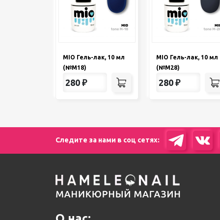
MIO Гель-лак, 10 мл
MIO Гель-лак, 10 мл
(№М18)
(№М28)
280
₽
280
₽
Следите за нами в соц сетях:
О нас: