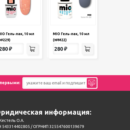
IO Гель-лак, 10 мл
MIO Гель-лак, 10 мл
№229)
(№М22)
280
₽
280
₽
 первыми:
ридическая информация:
Кестель О.А.
 543314402805 / ОГРНИП 325547600139679