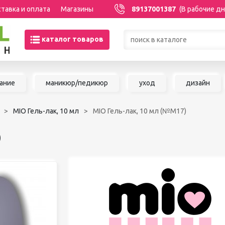
тавка и оплата
Магазины
89137001387
(В рабочие дн
каталог товаров
Товары со скидками по кате
ание
маникюр/педикюр
уход
дизайн
МАНИКЮР/ПЕДИКЮР
НАРАЩИВАНИЕ 
MIO Гель-лак, 10 мл
MIO Гель-лак, 10 мл (№М17)
Акриловая система
Сопутствующие м
Аксессуары для мастеров
для наращивания 
)
Аппаратный маникюр и
ШУГАРИНГ/ДЕП
педикюр
Базы и топы
Воск для депиляц
Гели
Воскоплавы
Гель-краска
Расходные матер
Гель-лаки
депиляции
Дизайны для ногтей
Средства до и по
Жидкости
депиляции и шуга
Инструменты для маникюра и