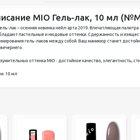
исание MIO Гель-лак, 10 мл (№
Гель-лак – осенняя новинка нейл-арта 2019. Впечатляющая палитра
бладают пастельные и нюдовые оттенки. Сдержанность и изящес
инирования гель-лаков между собой. Ваш маникюр станет достой
 вечернего.
изумительных оттенка MIO - достойное качество, элегантность, ст
м: 10 мл