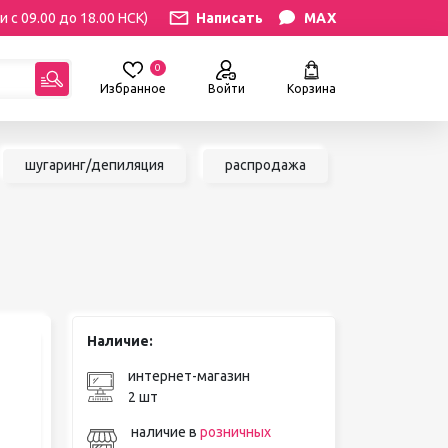
и с 09.00 до 18.00 НСК)
Написать
MAX
0
Избранное
Войти
Корзина
гориям:
шугаринг/депиляция
распродажа
РЕСНИЦ
УХОД
атериалы
Уход за бровями и ресницами
ресниц
Уход за руками и ногами
Уход за лицом и телом
ИЛЯЦИЯ
АКСЕССУАРЫ
ии
Наличие:
Вазы и цветы
иалы для
Декор для дома
интернет-магазин
Шкатулки
2 шт
сле
БРЕНДЫ
ринга
наличие в
розничных