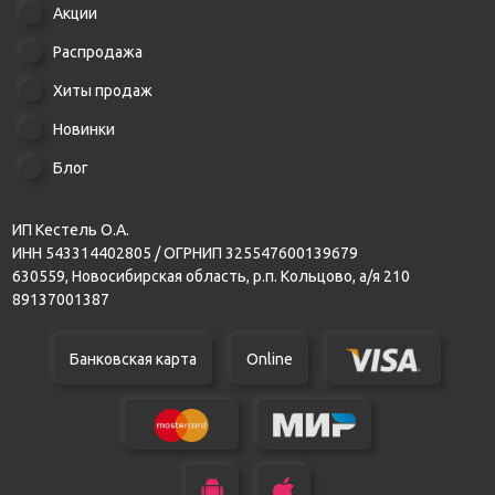
Акции
Распродажа
Хиты продаж
Новинки
Блог
ИП Кестель О.А.
ИНН 543314402805 / ОГРНИП 325547600139679
630559, Новосибирская область, р.п. Кольцово, а/я 210
89137001387
Банковская карта
Online