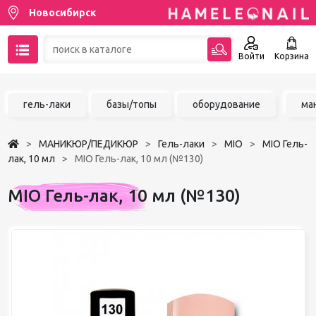
Новосибирск
Войти
Корзина
89137001387
гель-лаки
базы/топы
оборудование
ма
Написать на email
МАНИКЮР/ПЕДИКЮР
Гель-лаки
MIO
MIO Гель-
Чат в MAX
лак, 10 мл
MIO Гель-лак, 10 мл (№130)
Акции
MIO Гель-лак, 10 мл (№130)
Избранное