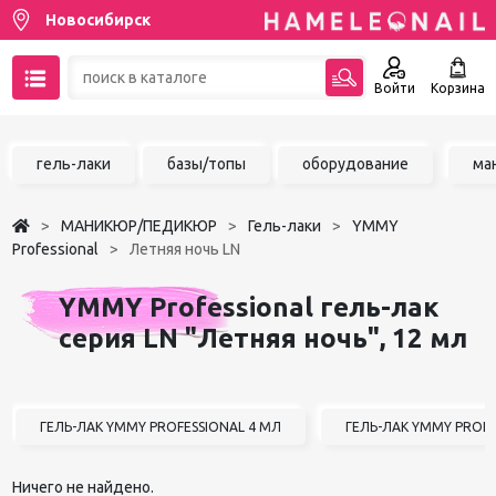
Новосибирск
Войти
Корзина
89137001387
гель-лаки
базы/топы
оборудование
ма
Написать на email
МАНИКЮР/ПЕДИКЮР
Гель-лаки
YMMY
Чат в MAX
Professional
Летняя ночь LN
Акции
YMMY Professional гель-лак
серия LN "Летняя ночь", 12 мл
Избранное
ГЕЛЬ-ЛАК YMMY PROFESSIONAL 4 МЛ
ГЕЛЬ-ЛАК YMMY PROFE
Ничего не найдено.