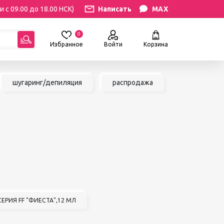
и с 09.00 до 18.00 НСК)
Написать
MAX
0
Избранное
Войти
Корзина
гориям:
шугаринг/депиляция
распродажа
РЕСНИЦ
УХОД
атериалы
Уход за бровями и ресницами
ресниц
Уход за руками и ногами
Уход за лицом и телом
ИЛЯЦИЯ
АКСЕССУАРЫ
ии
Вазы и цветы
иалы для
Декор для дома
Шкатулки
СЕРИЯ FF "ФИЕСТА",12 МЛ
сле
БРЕНДЫ
ринга