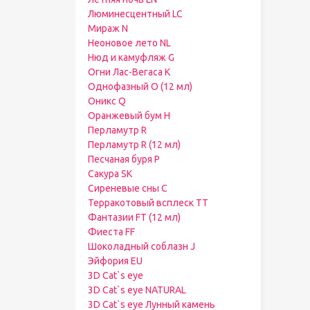
Люминесцентный LC
Мираж N
Неоновое лето NL
Нюд и камуфляж G
Огни Лас-Вегаса K
Однофазный O (12 мл)
Оникс Q
Оранжевый бум H
Перламутр R
Перламутр R (12 мл)
Песчаная буря P
Сакура SK
Сиреневые сны C
Терракотовый всплеск TT
Фантазии FT (12 мл)
Фиеста FF
Шоколадный соблазн J
Эйфория EU
3D Cat`s eye
3D Cat`s eye NATURAL
3D Cat`s eye Лунный камень