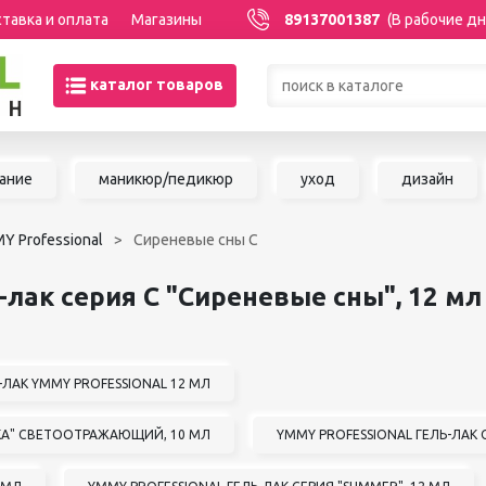
тавка и оплата
Магазины
89137001387
(В рабочие дн
каталог товаров
Товары со скидками по кате
ание
маникюр/педикюр
уход
дизайн
МАНИКЮР/ПЕДИКЮР
НАРАЩИВАНИЕ 
Y Professional
Сиреневые сны C
Акриловая система
Сопутствующие м
Аксессуары для мастеров
для наращивания 
-лак серия C "Сиреневые сны", 12 мл
Аппаратный маникюр и
ШУГАРИНГ/ДЕП
педикюр
Базы и топы
Воск для депиляц
Гели
Воскоплавы
-ЛАК YMMY PROFESSIONAL 12 МЛ
Гель-краска
Расходные матер
Гель-лаки
депиляции
ИКА" СВЕТООТРАЖАЮЩИЙ, 10 МЛ
YMMY PROFESSIONAL ГЕЛЬ-ЛАК 
Дизайны для ногтей
Средства до и по
Жидкости
депиляции и шуга
Инструменты для маникюра и