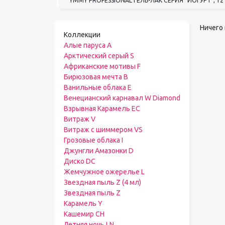
YMMY PROFESSIONAL ГЕЛЬ-ЛАК СЕРИЯ "ЙОГУРТ", 12
Ничего 
Коллекции
Алые паруса A
Арктический серый S
Африканские мотивы F
Бирюзовая мечта B
Ванильные облака E
Венецианский карнавал W Diamond
Взрывная Карамель EC
Витраж V
Витраж с шиммером VS
Грозовые облака I
Джунгли Амазонки D
Диско DС
Жемчужное ожерелье L
Звездная пыль Z (4 мл)
Звездная пыль Z
Карамель Y
Кашемир CH
Летняя ночь LN