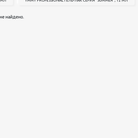
 МЛ
YMMY PROFESSIONAL ГЕЛЬ-ЛАК СЕРИЯ "SUMMER", 12 МЛ
педикюра
Кисти
не найдено.
Лак для ногтей
Лампы для сушки ногтей
Лечение и уход за кутикулой и
ногтями
Пилки для ногтей
Полигели
Расходные материалы
Средства для кислотного и
щелочного педикюра
Стерилизаторы
Оборудование