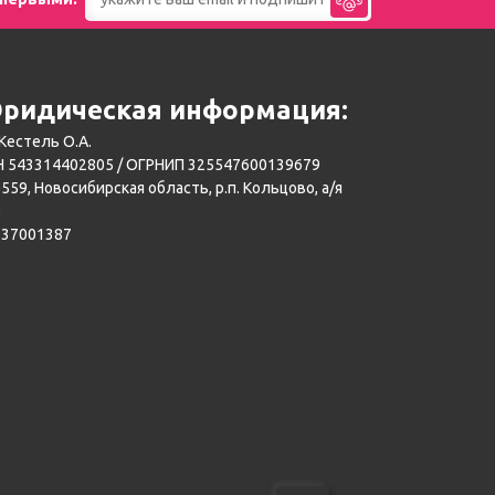
ридическая информация:
Кестель О.А.
 543314402805 / ОГРНИП 325547600139679
559, Новосибирская область, р.п. Кольцово, а/я
0
137001387