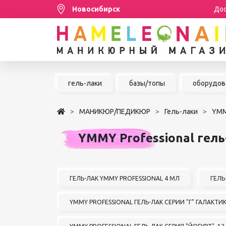
Новосибирск
Дос
Распродажа
гель-лаки
базы/топы
оборудов
МАНИКЮР/ПЕДИКЮР
МАНИКЮР/ПЕДИКЮР
Гель-лаки
YMM
НАРАЩИВАНИЕ РЕСНИЦ
YMMY Professional гель
ШУГАРИНГ/ДЕПИЛЯЦИЯ
УХОД
АКСЕССУАРЫ
ГЕЛЬ-ЛАК YMMY PROFESSIONAL 4 МЛ
ГЕЛЬ
БРЕНДЫ
YMMY PROFESSIONAL ГЕЛЬ-ЛАК СЕРИИ "Г" ГАЛАКТ