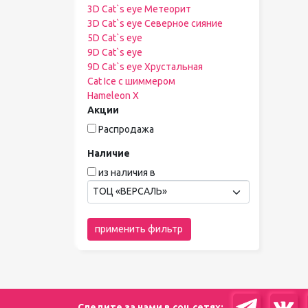
3D Cat`s eye Метеорит
3D Cat`s eye Северное сияние
5D Cat`s eye
9D Cat`s eye
9D Cat`s eye Хрустальная
Cat Ice с шиммером
Hameleon X
Акции
Распродажа
Наличие
из наличия в
ТОЦ «ВЕРСАЛЬ»
применить фильтр
Следите за нами в соц сетях: