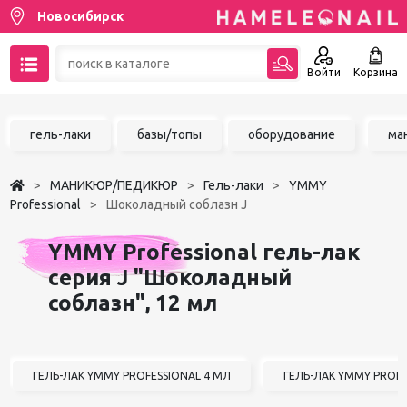
Новосибирск
Войти
Корзина
89137001387
гель-лаки
базы/топы
оборудование
ма
Написать на email
МАНИКЮР/ПЕДИКЮР
Гель-лаки
YMMY
Чат в MAX
Professional
Шоколадный соблазн J
Акции
YMMY Professional гель-лак
серия J "Шоколадный
Избранное
соблазн", 12 мл
ГЕЛЬ-ЛАК YMMY PROFESSIONAL 4 МЛ
ГЕЛЬ-ЛАК YMMY PROFE