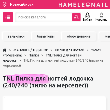
Новосибирск
Войти
Корзина
89137001387
гель-лаки
базы/топы
оборудование
ма
Написать на email
МАНИКЮР/ПЕДИКЮР
Пилки для ногтей
YMMY
Чат в MAX
Professional
Пилки
TNL Пилка для ногтей
лодочка
TNL Пилка для ногтей лодочка (240/240 (пилю на
мерседес))
Акции
TNL Пилка для ногтей лодочка
Избранное
(240/240 (пилю на мерседес))