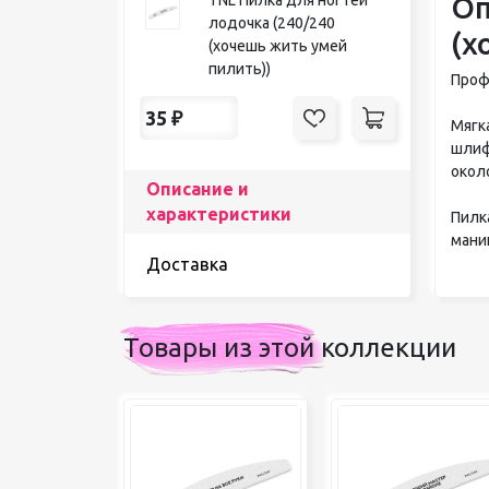
Оп
лодочка (240/240
(х
(хочешь жить умей
пилить))
Проф
35
₽
Мягк
шлиф
окол
Описание и
характеристики
Пилк
мани
Доставка
Товары из этой коллекции