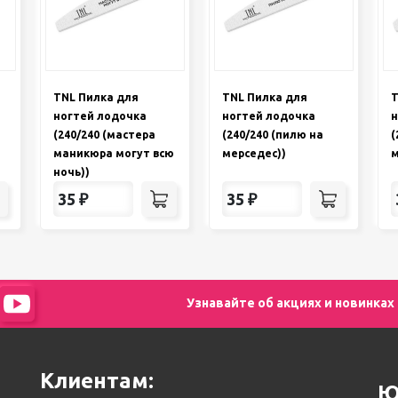
TNL Пилка для
TNL Пилка для
T
ногтей лодочка
ногтей лодочка
н
(240/240 (мастера
(240/240 (пилю на
(
маникюра могут всю
мерседес))
м
ночь))
35
₽
35
₽
Узнавайте об акциях и новинках
Клиентам:
Ю