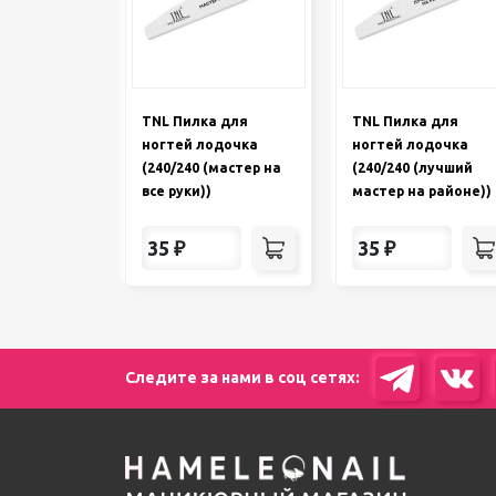
TNL Пилка для
TNL Пилка для
ногтей лодочка
ногтей лодочка
(240/240 (мастер на
(240/240 (лучший
все руки))
мастер на районе))
35
₽
35
₽
Следите за нами в соц сетях: