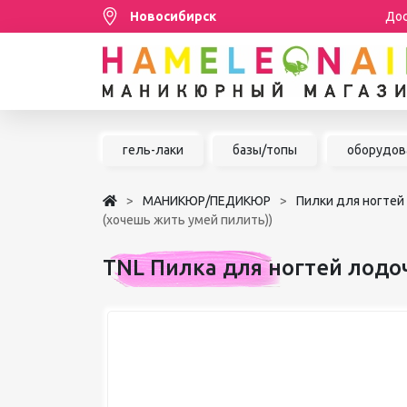
Новосибирск
Дос
Распродажа
гель-лаки
базы/топы
оборудов
МАНИКЮР/ПЕДИКЮР
МАНИКЮР/ПЕДИКЮР
Пилки для ногтей
НАРАЩИВАНИЕ РЕСНИЦ
(хочешь жить умей пилить))
ШУГАРИНГ/ДЕПИЛЯЦИЯ
TNL Пилка для ногтей лодоч
УХОД
АКСЕССУАРЫ
БРЕНДЫ