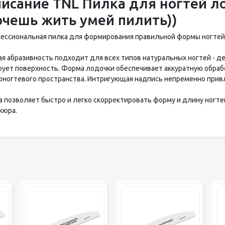
исание TNL Пилка для ногтей ло
очешь жить умей пилить))
ессиональная пилка для формирования правильной формы ногтей
ая абразивность подходит для всех типов натуральных ногтей - 
ует поверхность. Форма лодочки обеспечивает аккуратную обрабо
оногтевого пространства. Интригующая надпись непременно прив
а позволяет быстро и легко скорректировать форму и длину ногтей
кюра.