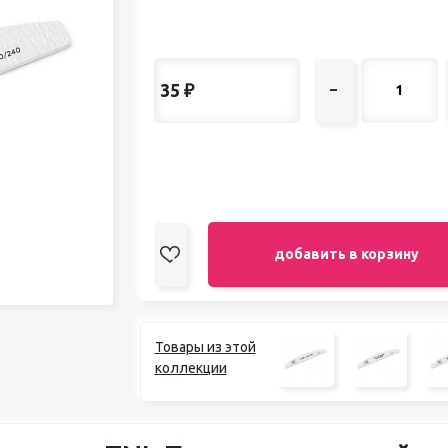
педикюра
Кисти
Лак для ногтей
Лампы для сушки ногтей
35
₽
–
Лечение и уход за кутикулой и
ногтями
Пилки для ногтей
Полигели
Расходные материалы
Средства для кислотного и
щелочного педикюра
Стерилизаторы
добавить в корзину
Оборудование
Товары из этой
коллекции