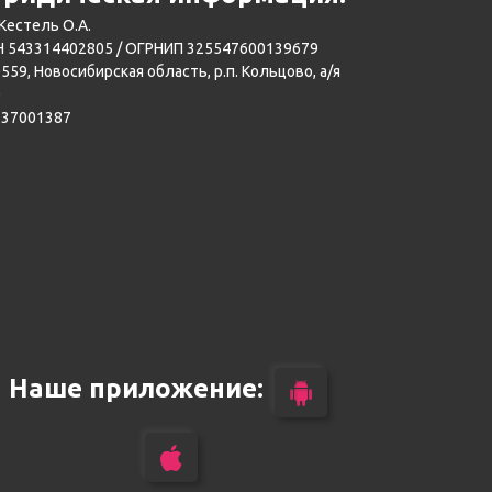
Кестель О.А.
 543314402805 / ОГРНИП 325547600139679
559, Новосибирская область, р.п. Кольцово, а/я
0
137001387
Наше приложение: