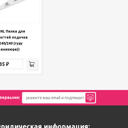
NL Пилка для
огтей лодочка
240/240 (гуру
аникюра))
35
₽
 первыми:
ридическая информация: