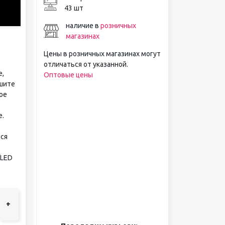
43 шт
наличие в
розничных
магазинах
Цены в розничных магазинах могут
отличаться от указанной.
е,
Оптовые цены
ушите
ое
е.
ся
/LED
+