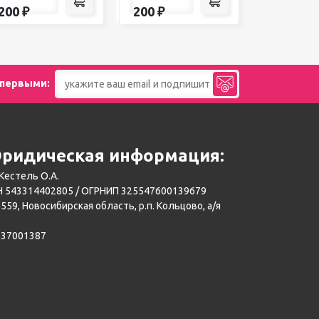
200
₽
200
₽
 первыми:
ридическая информация:
Кестель О.А.
 543314402805 / ОГРНИП 325547600139679
559, Новосибирская область, р.п. Кольцово, а/я
0
137001387