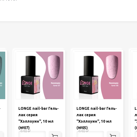
-
LONGE nail-bar Гель-
LONGE nail-bar Гель-
L
лак серия
лак серия
л
"Хэллоуин", 10 мл
"Хэллоуин", 10 мл
"
(№07)
(№05)
(
440
₽
440
₽