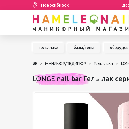
Новосибирск
Дос
Распродажа
гель-лаки
базы/топы
оборудов
МАНИКЮР/ПЕДИКЮР
МАНИКЮР/ПЕДИКЮР
Гель-лаки
LONG
НАРАЩИВАНИЕ РЕСНИЦ
LONGE nail-bar Гель-лак сер
ШУГАРИНГ/ДЕПИЛЯЦИЯ
УХОД
АКСЕССУАРЫ
БРЕНДЫ