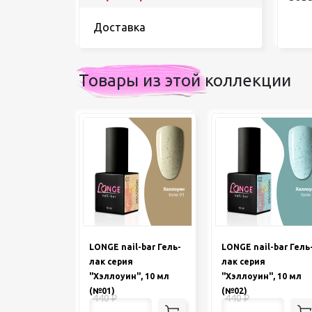
Доставка
Товары из этой коллекции
LONGE nail-bar Гель-
LONGE nail-bar Гель
лак серия
лак серия
"Хэллоуин", 10 мл
"Хэллоуин", 10 мл
(№01)
(№02)
440
₽
440
₽