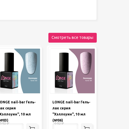
Смотреть все товары
ONGE nail-bar Гель-
LONGE nail-bar Гель-
ак серия
лак серия
Хэллоуин", 10 мл
"Хэллоуин", 10 мл
№03)
(№06)
440
₽
440
₽