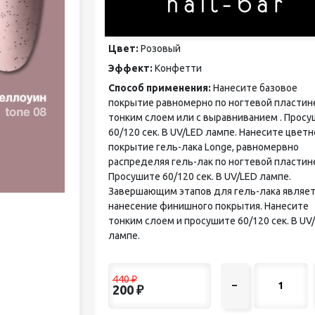
педикюра
Кисти
Лак для ногтей
Цвет:
Розовый
Лампы для сушки ногтей
Эффект:
Конфетти
Лечение и уход за кутикулой и
ногтями
Способ применения:
Нанесите базовое
Пилки для ногтей
покрытие равномерно по ногтевой пластин
Полигели
тонким слоем или с выравниванием . Прос
Расходные материалы
60/120 сек. В UV/LED лампе. Нанесите цветн
Средства для кислотного и
покрытие гель-лака Longe, равномервно
щелочного педикюра
распределяя гель-лак по ногтевой пластин
Стерилизаторы
Просушите 60/120 сек. В UV/LED лампе.
Оборудование
Завершающим этапов для гель-лака являет
нанесение финишного покрытия. Нанесите
тонким слоем и просушите 60/120 сек. В UV
лампе.
440
₽
–
200
₽