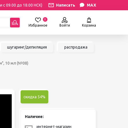
и с 09.00 до 18.00 НСК)
Написать
MAX
0
Избранное
Войти
Корзина
гориям:
шугаринг/депиляция
распродажа
РЕСНИЦ
УХОД
н", 10 мл (№08)
атериалы
Уход за бровями и ресницами
ресниц
Уход за руками и ногами
Уход за лицом и телом
ИЛЯЦИЯ
АКСЕССУАРЫ
ии
скидка 54%
Вазы и цветы
иалы для
Декор для дома
Шкатулки
Наличие:
сле
БРЕНДЫ
ринга
интернет-магазин