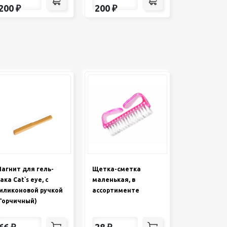
200
₽
200
₽
агнит для гель-
Щетка-сметка
ака Cat`s eye, с
маленькая, в
иликоновой ручкой
ассортименте
Горчичный)
66
₽
28
₽