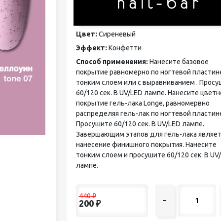
педикюра
Кисти
Лак для ногтей
Цвет:
Сиреневый
Лампы для сушки ногтей
Эффект:
Конфетти
Лечение и уход за кутикулой и
ногтями
Способ применения:
Нанесите базовое
Пилки для ногтей
покрытие равномерно по ногтевой пластин
Полигели
тонким слоем или с выравниванием . Прос
Расходные материалы
60/120 сек. В UV/LED лампе. Нанесите цветн
Средства для кислотного и
покрытие гель-лака Longe, равномервно
щелочного педикюра
распределяя гель-лак по ногтевой пластин
Стерилизаторы
Просушите 60/120 сек. В UV/LED лампе.
Оборудование
Завершающим этапов для гель-лака являет
нанесение финишного покрытия. Нанесите
тонким слоем и просушите 60/120 сек. В UV
лампе.
440
₽
–
200
₽