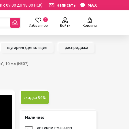
и с 09.00 до 18.00 НСК)
Написать
MAX
0
Избранное
Войти
Корзина
гориям:
шугаринг/депиляция
распродажа
РЕСНИЦ
УХОД
н", 10 мл (№07)
атериалы
Уход за бровями и ресницами
ресниц
Уход за руками и ногами
Уход за лицом и телом
ИЛЯЦИЯ
АКСЕССУАРЫ
ии
скидка 54%
Вазы и цветы
иалы для
Декор для дома
Шкатулки
Наличие:
сле
БРЕНДЫ
ринга
интернет-магазин