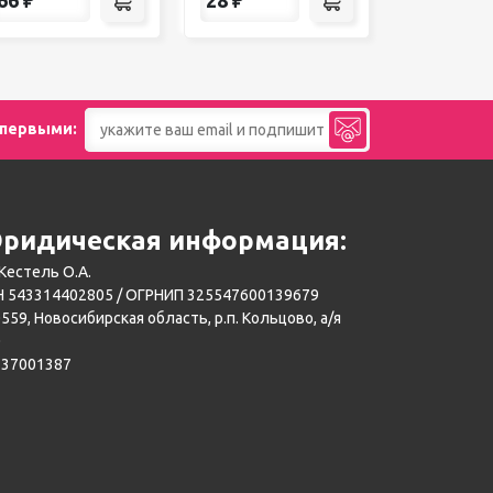
 первыми:
ридическая информация:
Кестель О.А.
 543314402805 / ОГРНИП 325547600139679
559, Новосибирская область, р.п. Кольцово, а/я
0
137001387