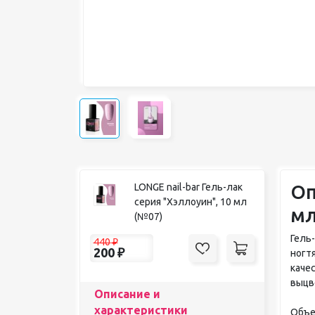
Оп
LONGE nail-bar Гель-лак
серия "Хэллоуин", 10 мл
мл
(№07)
Гель
440
₽
200
₽
ногт
каче
выцв
Описание и
характеристики
Объе