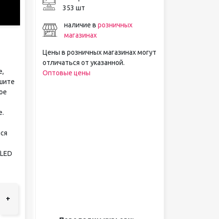
353 шт
наличие в
розничных
магазинах
Цены в розничных магазинах могут
отличаться от указанной.
е,
Оптовые цены
ушите
ое
е.
ся
/LED
+