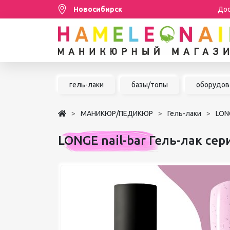
Новосибирск
Дос
Распродажа
гель-лаки
базы/топы
оборудов
МАНИКЮР/ПЕДИКЮР
МАНИКЮР/ПЕДИКЮР
Гель-лаки
LONG
НАРАЩИВАНИЕ РЕСНИЦ
LONGE nail-bar Гель-лак сер
ШУГАРИНГ/ДЕПИЛЯЦИЯ
УХОД
АКСЕССУАРЫ
БРЕНДЫ