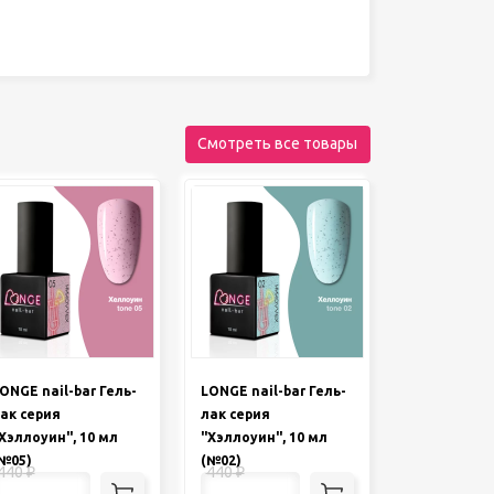
Смотреть все товары
ONGE nail-bar Гель-
LONGE nail-bar Гель-
ак серия
лак серия
Хэллоуин", 10 мл
"Хэллоуин", 10 мл
№05)
(№02)
440
₽
440
₽