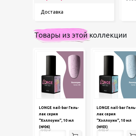
Доставка
Товары из этой коллекции
LONGE nail-bar Гель-
LONGE nail-bar Гель
лак серия
лак серия
"Хэллоуин", 10 мл
"Хэллоуин", 10 мл
(№06)
(№03)
440
₽
440
₽