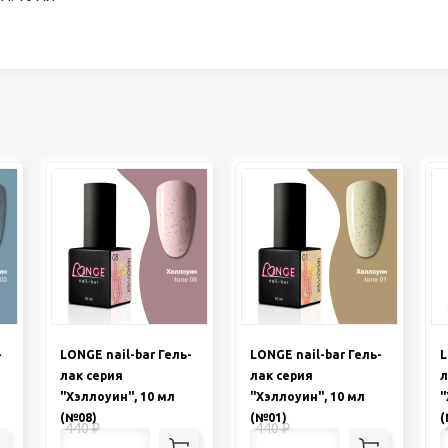
-
LONGE nail-bar Гель-
LONGE nail-bar Гель-
L
лак серия
лак серия
л
"Хэллоуин", 10 мл
"Хэллоуин", 10 мл
"
(№08)
(№01)
(
440
₽
440
₽