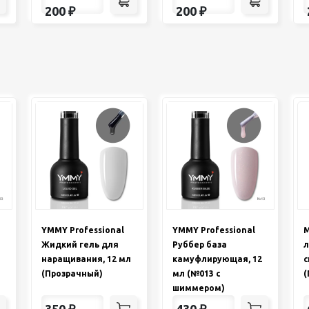
200
₽
200
₽
YMMY Professional
YMMY Professional
М
Жидкий гель для
Руббер база
л
наращивания, 12 мл
камуфлирующая, 12
с
(Прозрачный)
мл (№013 с
(
шиммером)
350
₽
430
₽