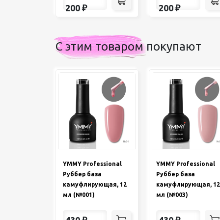
200
₽
200
₽
С этим товаром покупают
YMMY Professional
YMMY Professional
Руббер база
Руббер база
камуфлирующая, 12
камуфлирующая, 12
мл (№001)
мл (№003)
430
₽
430
₽