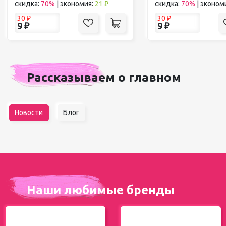
скидка:
70%
|
экономия:
21 ₽
скидка:
70%
|
эконом
30
₽
30
₽
9
₽
9
₽
Рассказываем о главном
Новости
Блог
Наши любимые бренды