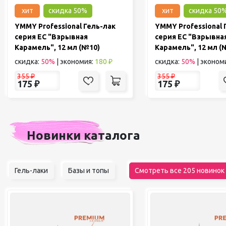
хит
скидка 50%
хит
скидка 50
YMMY Professional Гель-лак
YMMY Professional 
серия EC "Взрывная
серия EC "Взрывна
Карамель", 12 мл (№10)
Карамель", 12 мл (
скидка:
50%
|
экономия:
180 ₽
скидка:
50%
|
эконом
355
₽
355
₽
175
₽
175
₽
Новинки каталога
Гель-лаки
Базы и топы
Смотреть все 205 новинок