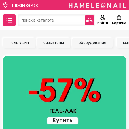
Нижнекамск
Войти
Корзина
89137001387
гель-лаки
базы/топы
оборудование
ма
Написать на email
Чат в MAX
Акции
Избранное