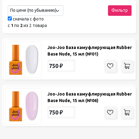
По цене (по убыванию)
Фильтр
сначала с фото
с
1
по
2
из 2 товара
Joo-Joo База камуфлирующая Rubber
Base Nude, 15 мл (№01)
750
₽
Joo-Joo База камуфлирующая Rubber
Base Nude, 15 мл (№06)
750
₽