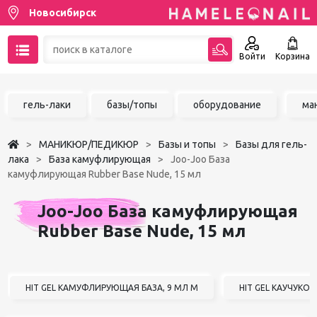
Новосибирск
Войти
Корзина
89137001387
гель-лаки
базы/топы
оборудование
ма
Написать на email
МАНИКЮР/ПЕДИКЮР
Базы и топы
Базы для гель-
Чат в MAX
лака
База камуфлирующая
Joo-Joo База
камуфлирующая Rubber Base Nude, 15 мл
Акции
Joo-Joo База камуфлирующая
Избранное
Rubber Base Nude, 15 мл
HIT GEL КАМУФЛИРУЮЩАЯ БАЗА, 9 МЛ М
HIT GEL КАУЧУКО