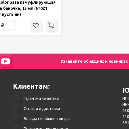
Color База камуфлирующая
1 в баночке, 15 мл (№021
 пустыни)
₽
Узнавайте об акциях и новинках
Клиентам:
Ю
Гарантии качества
ИП 
ИНН
Оплата и доставка
630
21
Возврат и обмен товара
89
Программа лояльности