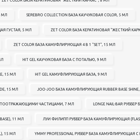
ZET COLOR БАЗА КЕРАТИНОВАЯ "ЖЕСТКИЙ КАРКАС", 8 МЛ
педикюра
Кисти
1 МЛ
SEREBRO COLLECTION БАЗА КАУЧУКОВАЯ COLOR, 5 МЛ
Лак для ногтей
Лампы для сушки ногтей
АЯ ГУСТАЯ, 5 МЛ
ZET COLOR БАЗА КЕРАТИНОВАЯ "ЖЕСТКИЙ КАРК
Лечение и уход за кутикулой и
ногтями
Пилки для ногтей
ZET COLOR БАЗА КАМУФЛИРУЮЩАЯ 4 В 1 "SET", 15 МЛ
Полигели
Расходные материалы
МЛ
HIT GEL КАУЧУКОВАЯ БАЗА С ПОТАЛЬЮ, 9 МЛ
Средства для кислотного и
щелочного педикюра
Е, 15 МЛ
HIT GEL КАМУФЛИРУЮЩАЯ БАЗА, 9 МЛ
Стерилизаторы
Оборудование
E, 15 МЛ
JOO-JOO БАЗА КАМУФЛИРУЮЩАЯ RUBBER BASE SHINE,
ВЕТООТРАЖАЮЩИМИ ЧАСТИЦАМИ, 7 МЛ
LONGE NAIL-BAR РУББЕР 
BASE), 11 МЛ
ЛУИ ФИЛИПП РУББЕР БАЗА КАМУФЛИРУЮЩАЯ (FLASH
, 15 МЛ
YMMY PROFESSIONAL РУББЕР БАЗА КАМУФЛИРУЮЩАЯ С 