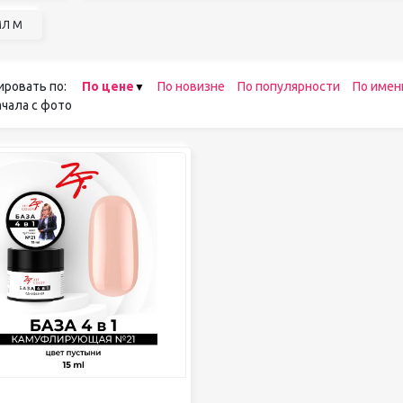
МЛ М
ировать по:
По цене
По новизне
По популярности
По имен
чала с фото