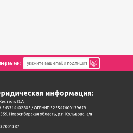
 первыми:
ридическая информация:
Кестель О.А.
 543314402805 / ОГРНИП 325547600139679
559, Новосибирская область, р.п. Кольцово, а/я
0
137001387