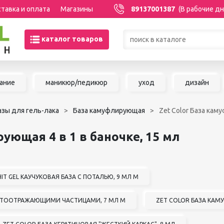
тавка и оплата
Магазины
89137001387
(В рабочие дн
каталог товаров
Товары со скидками по кате
ание
маникюр/педикюр
уход
дизайн
МАНИКЮР/ПЕДИКЮР
НАРАЩИВАНИЕ 
азы для гель-лака
База камуфлирующая
Zet Color База каму
Акриловая система
Сопутствующие м
Аксессуары для мастеров
для наращивания 
рующая 4 в 1 в баночке, 15 мл
Аппаратный маникюр и
ШУГАРИНГ/ДЕП
педикюр
Базы и топы
Воск для депиляц
Гели
Воскоплавы
HIT GEL КАУЧУКОВАЯ БАЗА С ПОТАЛЬЮ, 9 МЛ М
Гель-краска
Расходные матер
Гель-лаки
депиляции
ВЕТООТРАЖАЮЩИМИ ЧАСТИЦАМИ, 7 МЛ М
ZET COLOR БАЗА КАМУ
Дизайны для ногтей
Средства до и по
Жидкости
депиляции и шуга
Инструменты для маникюра и