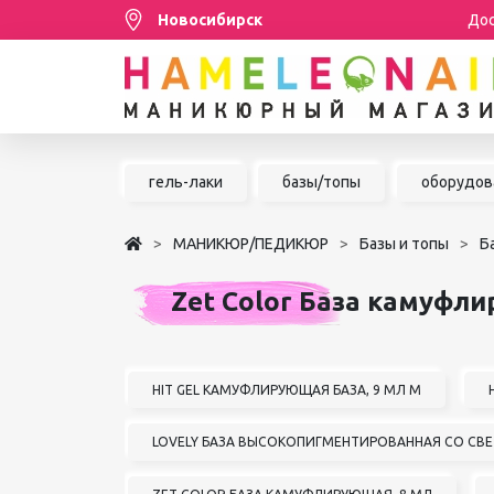
Новосибирск
Дос
Распродажа
гель-лаки
базы/топы
оборудов
МАНИКЮР/ПЕДИКЮР
МАНИКЮР/ПЕДИКЮР
Базы и топы
Б
НАРАЩИВАНИЕ РЕСНИЦ
Zet Color База камуфли
ШУГАРИНГ/ДЕПИЛЯЦИЯ
УХОД
АКСЕССУАРЫ
HIT GEL КАМУФЛИРУЮЩАЯ БАЗА, 9 МЛ М
БРЕНДЫ
LOVELY БАЗА ВЫСОКОПИГМЕНТИРОВАННАЯ СО С