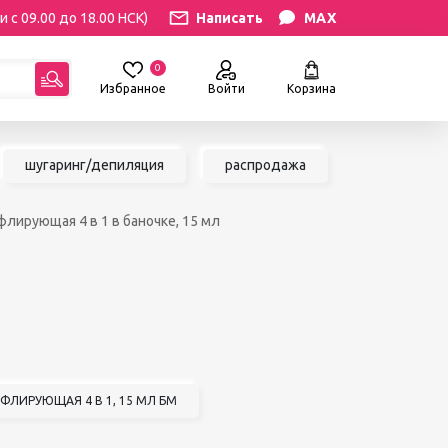
и с 09.00 до 18.00 НСК)
Написать
MAX
0
Избранное
Войти
Корзина
гориям:
шугаринг/депиляция
распродажа
РЕСНИЦ
УХОД
флирующая 4 в 1 в баночке, 15 мл
атериалы
Уход за бровями и ресницами
ресниц
Уход за руками и ногами
Уход за лицом и телом
ИЛЯЦИЯ
АКСЕССУАРЫ
ии
Вазы и цветы
иалы для
Декор для дома
Шкатулки
ФЛИРУЮЩАЯ 4 В 1, 15 МЛ БМ
сле
БРЕНДЫ
ринга