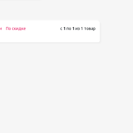
и
По скидке
с
1
по
1
из 1 товар