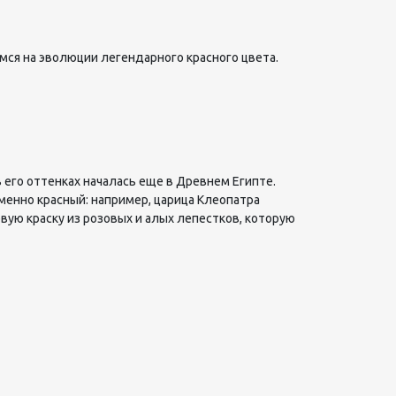
мся на эволюции легендарного красного цвета.
его оттенках началась еще в Древнем Египте.
менно красный: например, царица Клеопатра
ую краску из розовых и алых лепестков, которую