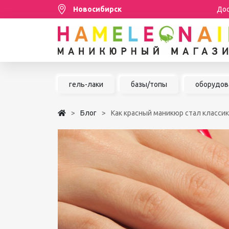
Новосибирск
Дос
Распродажа
гель-лаки
базы/топы
оборудов
МАНИКЮР/ПЕДИКЮР
Блог
Как красный маникюр стал класси
НАРАЩИВАНИЕ РЕСНИЦ
ШУГАРИНГ/ДЕПИЛЯЦИЯ
УХОД
АКСЕССУАРЫ
БРЕНДЫ