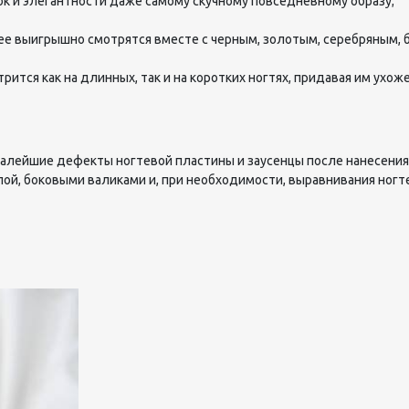
ок и элегантности даже самому скучному повседневному образу;
ее выигрышно смотрятся вместе с черным, золотым, серебряным, 
рится как на длинных, так и на коротких ногтях, придавая им ухо
алейшие дефекты ногтевой пластины и заусенцы после нанесения 
лой, боковыми валиками и, при необходимости, выравнивания ногт