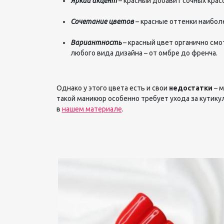
Яркий акцент
– красный добавит сочных крас
Сочетание цветов
– красные оттенки наибол
Вариантность
– красный цвет органично смот
любого вида дизайна – от омбре до френча.
Однако у этого цвета есть и свои
недостатки
– м
такой маникюр особенно требует ухода за кутику
в
нашем материале
.