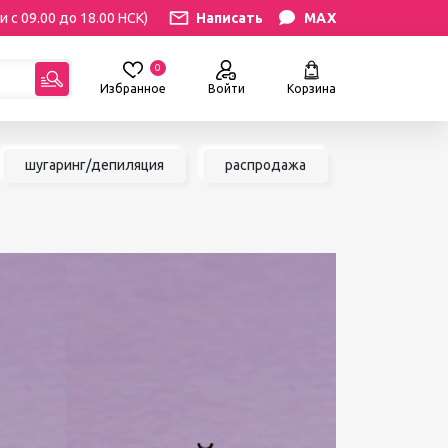
и с 09.00 до 18.00 НСК)
Написать
MAX
0
Избранное
Войти
Корзина
гориям:
шугаринг/депиляция
распродажа
РЕСНИЦ
УХОД
атериалы
Уход за бровями и ресницами
ресниц
Уход за руками и ногами
Уход за лицом и телом
ИЛЯЦИЯ
АКСЕССУАРЫ
ии
Вазы и цветы
иалы для
Декор для дома
Шкатулки
сле
БРЕНДЫ
ринга