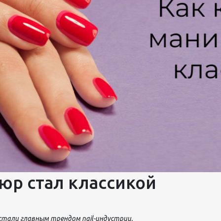
педикюра
Кисти
Лак для ногтей
Лампы для сушки ногтей
Лечение и уход за кутикулой и
ногтями
Пилки для ногтей
Полигели
Расходные материалы
Средства для кислотного и
щелочного педикюра
Стерилизаторы
Оборудование
юр стал классикой
и стали главным трендом
nail
-индустрии.