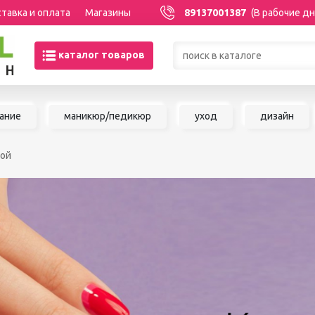
тавка и оплата
Магазины
89137001387
(В рабочие дн
каталог товаров
Товары со скидками по кате
ание
маникюр/педикюр
уход
дизайн
МАНИКЮР/ПЕДИКЮР
НАРАЩИВАНИЕ 
кой
Акриловая система
Сопутствующие м
Аксессуары для мастеров
для наращивания 
Аппаратный маникюр и
ШУГАРИНГ/ДЕП
педикюр
Базы и топы
Воск для депиляц
Гели
Воскоплавы
Гель-краска
Расходные матер
Гель-лаки
депиляции
Дизайны для ногтей
Средства до и по
Жидкости
депиляции и шуга
Инструменты для маникюра и