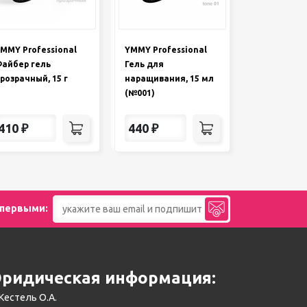
MMY Professional
YMMY Professional
айбер гель
Гель для
розрачный, 15 г
наращивания, 15 мл
(№001)
410
₽
440
₽
 первыми:
ридическая информация:
Кестель О.А.