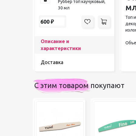
Руббер топ каучуковый,
м
30 мл
Топ 
600
₽
деко
изло
Описание и
Объе
характеристики
Доставка
С этим товаром покупают