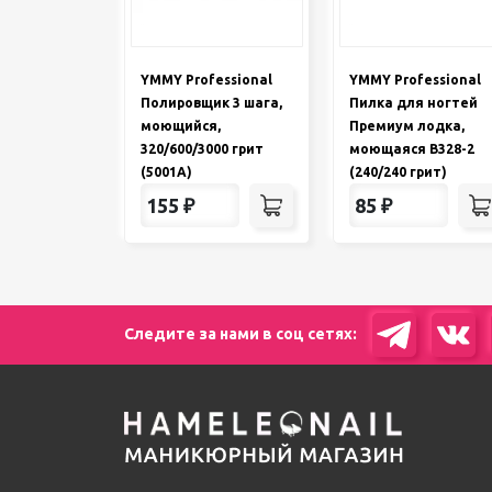
YMMY Professional
YMMY Professional
Полировщик 3 шага,
Пилка для ногтей
моющийся,
Премиум лодка,
320/600/3000 грит
моющаяся B328-2
(5001A)
(240/240 грит)
155
₽
85
₽
Следите за нами в соц сетях: