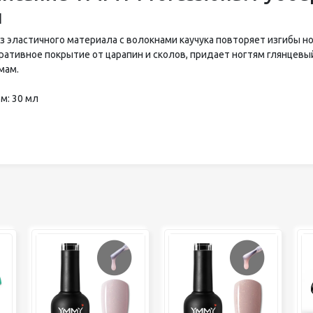
л
из эластичного материала с волокнами каучука повторяет изгибы н
ративное покрытие от царапин и сколов, придает ногтям глянцевый
мам.
м: 30 мл