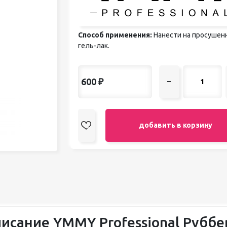
педикюра
Кисти
Лак для ногтей
Способ применения:
Нанести на просушен
Лампы для сушки ногтей
гель-лак.
Лечение и уход за кутикулой и
ногтями
Пилки для ногтей
600
₽
–
Полигели
Расходные материалы
Средства для кислотного и
щелочного педикюра
добавить в корзину
Стерилизаторы
Оборудование
исание YMMY Professional Руббе