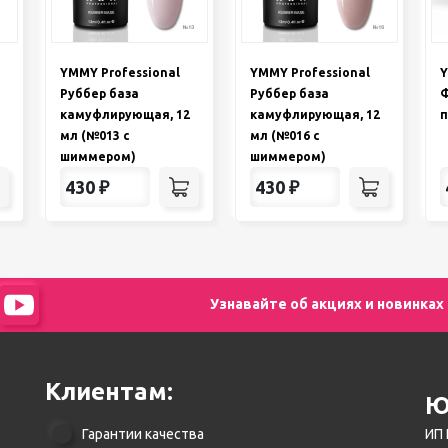
YMMY Professional
YMMY Professional
Y
Руббер база
Руббер база
Ф
камуфлирующая, 12
камуфлирующая, 12
п
мл (№013 с
мл (№016 с
шиммером)
шиммером)
430
₽
430
₽
Узнавайте об акциях и новинках
Клиентам:
Ю
Гарантии качества
ИП 