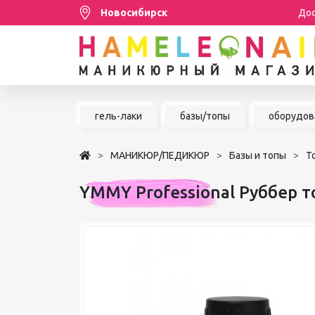
Новосибирск
Дос
Распродажа
гель-лаки
базы/топы
оборудов
МАНИКЮР/ПЕДИКЮР
МАНИКЮР/ПЕДИКЮР
Базы и топы
Т
НАРАЩИВАНИЕ РЕСНИЦ
YMMY Professional Руббер т
ШУГАРИНГ/ДЕПИЛЯЦИЯ
УХОД
АКСЕССУАРЫ
БРЕНДЫ