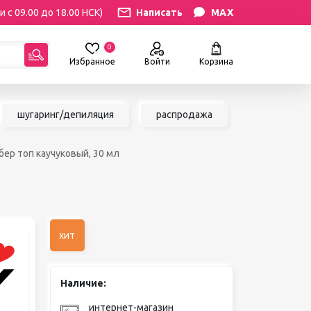
и с 09.00 до 18.00 НСК)
Написать
MAX
0
Избранное
Войти
Корзина
гориям:
шугаринг/депиляция
распродажа
РЕСНИЦ
УХОД
бер топ каучуковый, 30 мл
атериалы
Уход за бровями и ресницами
ресниц
Уход за руками и ногами
Уход за лицом и телом
ИЛЯЦИЯ
АКСЕССУАРЫ
ии
хит
Вазы и цветы
иалы для
Декор для дома
Шкатулки
Наличие:
сле
БРЕНДЫ
ринга
интернет-магазин