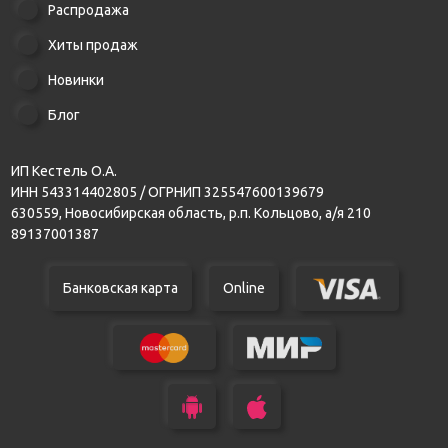
Распродажа
Хиты продаж
Новинки
Блог
ИП Кестель О.А.
ИНН 543314402805 / ОГРНИП 325547600139679
630559, Новосибирская область, р.п. Кольцово, а/я 210
89137001387
Банковская карта
Online