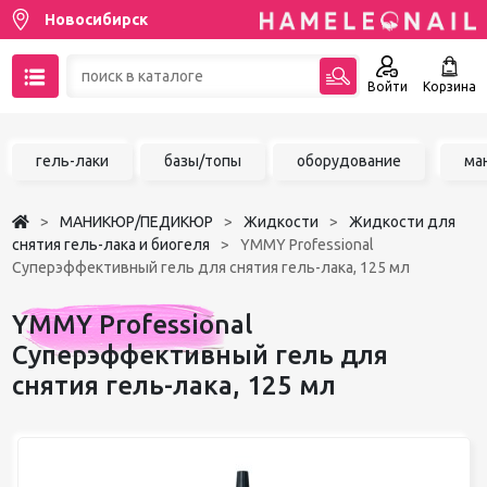
Новосибирск
Войти
Корзина
89137001387
гель-лаки
базы/топы
оборудование
ма
Написать на email
МАНИКЮР/ПЕДИКЮР
Жидкости
Жидкости для
Чат в MAX
снятия гель-лака и биогеля
YMMY Professional
Суперэффективный гель для снятия гель-лака, 125 мл
Акции
YMMY Professional
Избранное
Суперэффективный гель для
снятия гель-лака, 125 мл