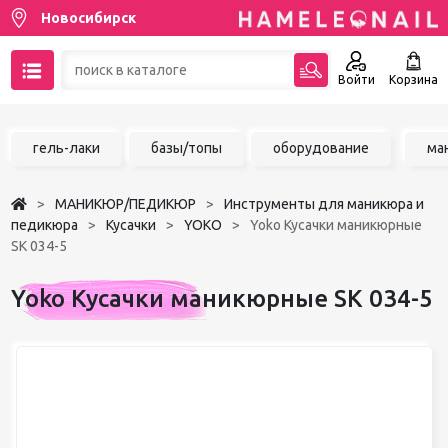
Новосибирск
Войти
Корзина
89137001387
гель-лаки
базы/топы
оборудование
ма
Написать на email
МАНИКЮР/ПЕДИКЮР
Инструменты для маникюра и
Чат в MAX
педикюра
Кусачки
YOKO
Yoko Кусачки маникюрные
SK 034-5
Акции
Yoko Кусачки маникюрные SK 034-5
Избранное