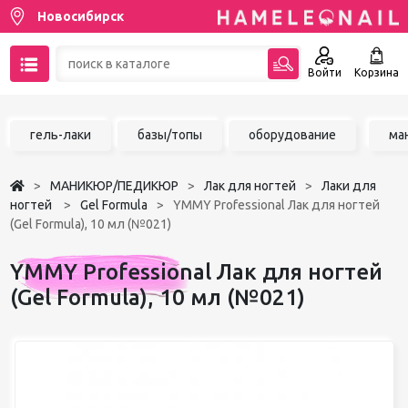
Новосибирск
Войти
Корзина
89137001387
гель-лаки
базы/топы
оборудование
ма
Написать на email
МАНИКЮР/ПЕДИКЮР
Лак для ногтей
Лаки для
Чат в MAX
ногтей
Gel Formula
YMMY Professional Лак для ногтей
(Gel Formula), 10 мл (№021)
Акции
YMMY Professional Лак для ногтей
Избранное
(Gel Formula), 10 мл (№021)