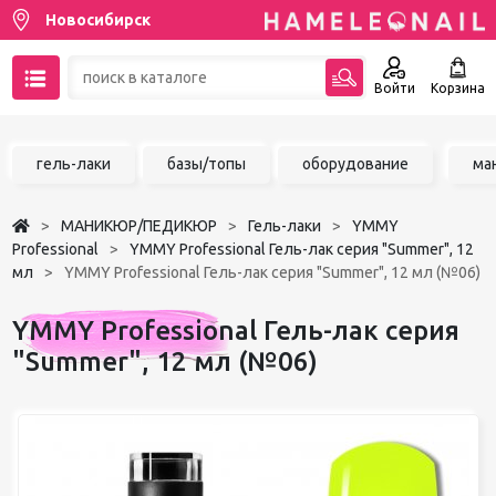
Новосибирск
Войти
Корзина
89137001387
гель-лаки
базы/топы
оборудование
ма
Написать на email
МАНИКЮР/ПЕДИКЮР
Гель-лаки
YMMY
Чат в MAX
Professional
YMMY Professional Гель-лак серия "Summer", 12
мл
YMMY Professional Гель-лак серия "Summer", 12 мл (№06)
Акции
YMMY Professional Гель-лак серия
Избранное
"Summer", 12 мл (№06)