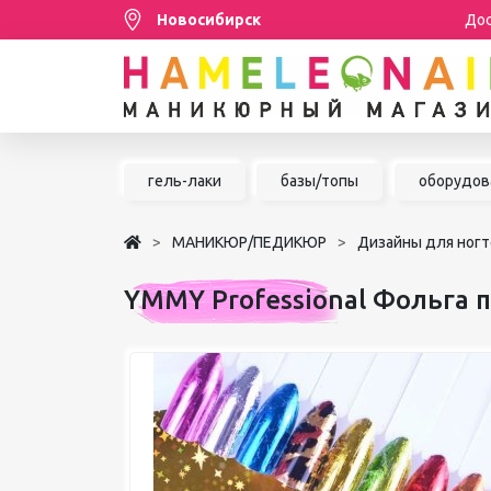
Новосибирск
Дос
Распродажа
гель-лаки
базы/топы
оборудов
МАНИКЮР/ПЕДИКЮР
МАНИКЮР/ПЕДИКЮР
Дизайны для ногт
НАРАЩИВАНИЕ РЕСНИЦ
YMMY Professional Фольга п
ШУГАРИНГ/ДЕПИЛЯЦИЯ
УХОД
АКСЕССУАРЫ
БРЕНДЫ