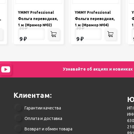
YMMY Professional
YMMY Professional
Y
,
Фольга переводная,
Фольга переводная,
Ф
1 м (Мрамор №02)
1 м (Мрамор №04)
1
30
₽
30
₽
9
₽
9
₽
Узнавайте об акциях и новинках
Клиентам:
Ю
Гарантии качества
ИП 
ИНН
Оплата и доставка
630
21
Возврат и обмен товара
89