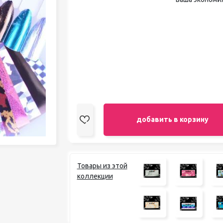
педикюра
Кисти
Лак для ногтей
Лампы для сушки ногтей
Лечение и уход за кутикулой и
ногтями
Пилки для ногтей
Полигели
Расходные материалы
Средства для кислотного и
щелочного педикюра
добавить в корзину
Стерилизаторы
Оборудование
Товары из этой
коллекции