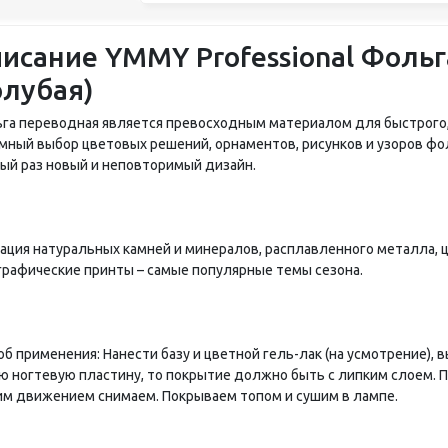
исание YMMY Professional Фольг
олубая)
га переводная является превосходным материалом для быстрого, 
мный выбор цветовых решений, орнаментов, рисунков и узоров фо
ый раз новый и неповторимый дизайн.
ация натуральных камней и минералов, расплавленного металла, 
графические принты – самые популярные темы сезона.
б применения: Нанести базу и цветной гель-лак (на усмотрение), 
сю ногтевую пластину, то покрытие должно быть с липким слоем. 
им движением снимаем. Покрываем топом и сушим в лампе.