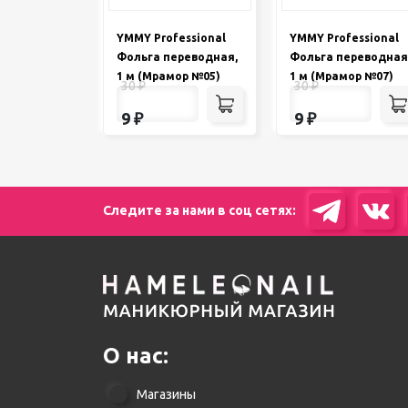
YMMY Professional
YMMY Professional
Фольга переводная,
Фольга переводная
1 м (Мрамор №05)
1 м (Мрамор №07)
30
₽
30
₽
9
₽
9
₽
Следите за нами в соц сетях:
О нас:
Магазины