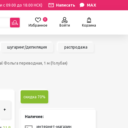
и с 09.00 до 18.00 НСК)
Написать
MAX
0
Избранное
Войти
Корзина
гориям:
шугаринг/депиляция
распродажа
РЕСНИЦ
УХОД
l Фольга переводная, 1 м (Голубая)
атериалы
Уход за бровями и ресницами
ресниц
Уход за руками и ногами
Уход за лицом и телом
ИЛЯЦИЯ
АКСЕССУАРЫ
ии
скидка 70%
Вазы и цветы
иалы для
Декор для дома
+
Шкатулки
Наличие:
сле
БРЕНДЫ
ринга
интернет-магазин
я:
21 ₽