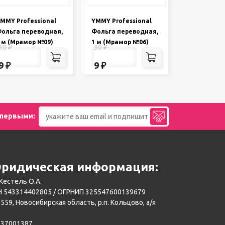
MMY Professional
YMMY Professional
ольга переводная,
Фольга переводная,
 м (Мрамор №09)
1 м (Мрамор №06)
30
₽
30
₽
9
₽
9
₽
 первыми:
ридическая информация:
Кестель О.А.
 543314402805 / ОГРНИП 325547600139679
559, Новосибирская область, р.п. Кольцово, а/я
0
137001387