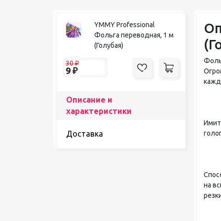
Оп
YMMY Professional
Фольга переводная, 1 м
(Г
(Голубая)
Фоль
30
₽
9
₽
Огро
кажд
Описание и
характеристики
Имит
голо
Доставка
Спосо
на в
резк