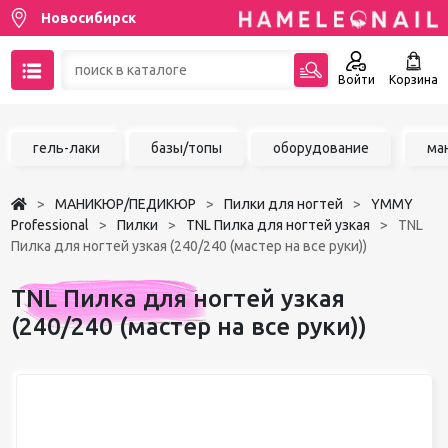
Новосибирск
Войти
Корзина
89137001387
гель-лаки
базы/топы
оборудование
ма
Написать на email
МАНИКЮР/ПЕДИКЮР
Пилки для ногтей
YMMY
Чат в MAX
Professional
Пилки
TNL Пилка для ногтей узкая
TNL
Пилка для ногтей узкая (240/240 (мастер на все руки))
Акции
TNL Пилка для ногтей узкая
Избранное
(240/240 (мастер на все руки))