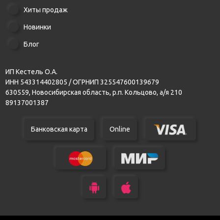
Хиты продаж
Новинки
Блог
ИП Кестель О.А.
ИНН 543314402805 / ОГРНИП 325547600139679
630559, Новосибирская область, р.п. Кольцово, а/я 210
89137001387
Банковская карта
Online