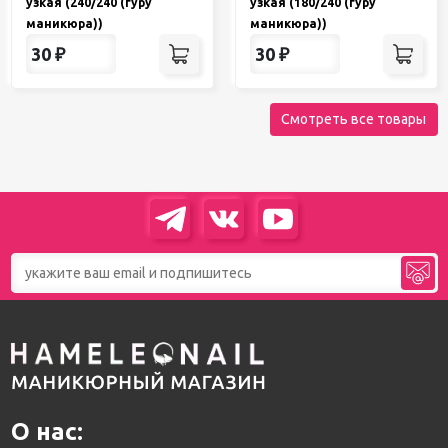
узкая (240/240 (гуру
узкая (180/240 (гуру
маникюра))
маникюра))
30
₽
30
₽
Смотреть все товары
О нас: