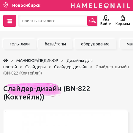
Новосибирск
Войти
Корзина
89137001387
гель-лаки
базы/топы
оборудование
ма
Написать на email
МАНИКЮР/ПЕДИКЮР
Дизайны для
Чат в MAX
ногтей
Слайдеры
Слайдер-дизайн
Слайдер-дизайн
(BN-822 (Коктейли))
Акции
Слайдер-дизайн (BN-822
Избранное
(Коктейли))