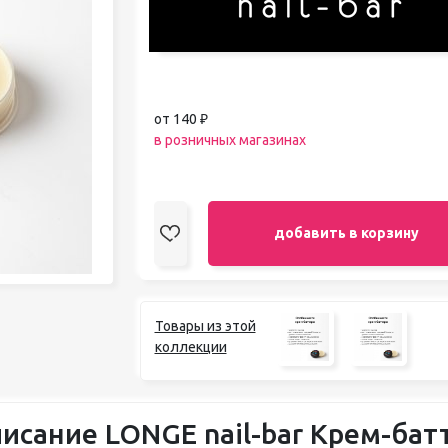
педикюра
Кисти
Лак для ногтей
Лампы для сушки ногтей
Лечение и уход за кутикулой и
от 140 ₽
ногтями
в розничных магазинах
Пилки для ногтей
Полигели
Расходные материалы
Средства для кислотного и
щелочного педикюра
добавить в корзину
Стерилизаторы
Оборудование
Товары из этой
коллекции
исание LONGE nail-bar Крем-бат