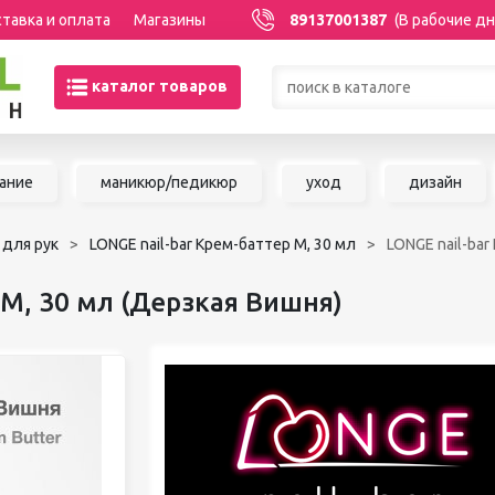
тавка и оплата
Магазины
89137001387
(В рабочие дн
каталог товаров
Товары со скидками по кате
ание
маникюр/педикюр
уход
дизайн
МАНИКЮР/ПЕДИКЮР
НАРАЩИВАНИЕ 
 для рук
LONGE nail-bar Крем-баттер М, 30 мл
LONGE nail-bar
Акриловая система
Сопутствующие м
Аксессуары для мастеров
для наращивания 
 М, 30 мл (Дерзкая Вишня)
Аппаратный маникюр и
ШУГАРИНГ/ДЕП
педикюр
Базы и топы
Воск для депиляц
Гели
Воскоплавы
Гель-краска
Расходные матер
Гель-лаки
депиляции
Дизайны для ногтей
Средства до и по
Жидкости
депиляции и шуга
Инструменты для маникюра и