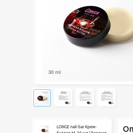
Оп
LONGE nail-bar Крем-
баттер М, 30 мл (Дерзкая