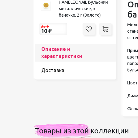
Оп
HAMELEONAIL Бульонки
металлические, в
ба
баночке, 2 г (Золото)
Мель
33
₽
10
₽
стане
отте
Описание и
Прим
характеристики
цвет
попр
буль
Доставка
Цвет
Диаме
Форма
Товары из этой коллекции