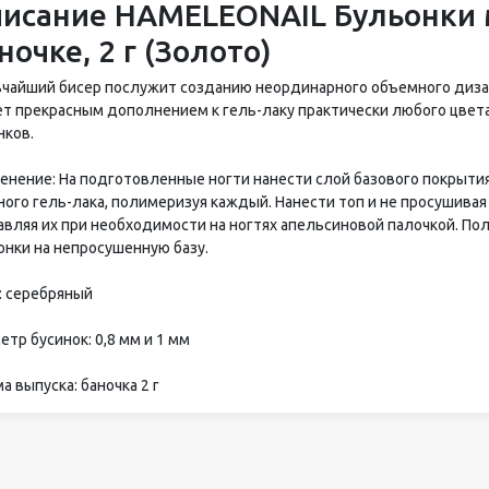
исание HAMELEONAIL Бульонки 
ночке, 2 г (Золото)
чайший бисер послужит созданию неординарного объемного диза
т прекрасным дополнением к гель-лаку практически любого цвета, 
нков.
енение: На подготовленные ногти нанести слой базового покрытия
ного гель-лака, полимеризуя каждый. Нанести топ и не просушивая
авляя их при необходимости на ногтях апельсиновой палочкой. По
онки на непросушенную базу.
: серебряный
тр бусинок: 0,8 мм и 1 мм
 выпуска: баночка 2 г