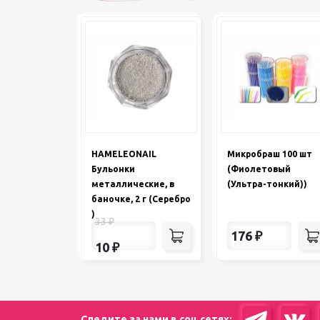
HAMELEONAIL
Микробраш 100 шт
Бульонки
(Фиолетовый
металлические, в
(Ультра-тонкий))
баночке, 2 г (Серебро
)
33
₽
176
₽
10
₽
Следите за нами в соц сетях: