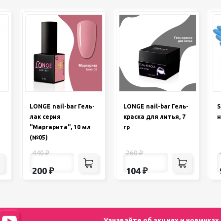
LONGE nail-bar Гель-
LONGE nail-bar Гель-
S
лак серия
краска для литья, 7
н
"Маргарита", 10 мл
гр
(№05)
440
₽
260
₽
200
₽
104
₽
Узнавайте об акциях и новинках