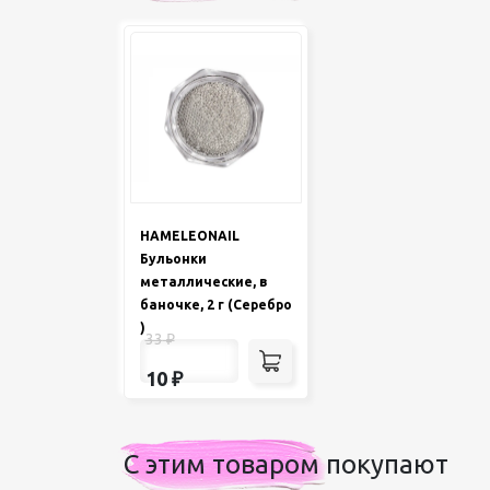
HAMELEONAIL
Бульонки
металлические, в
баночке, 2 г (Серебро
)
33
₽
10
₽
С этим товаром покупают