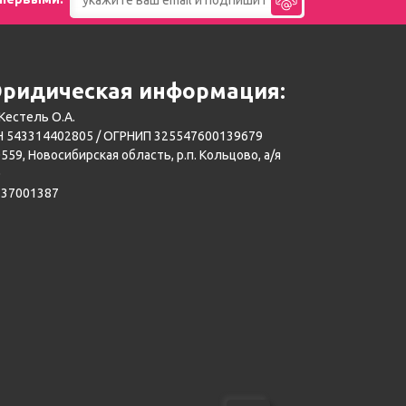
ридическая информация:
Кестель О.А.
 543314402805 / ОГРНИП 325547600139679
559, Новосибирская область, р.п. Кольцово, а/я
0
137001387