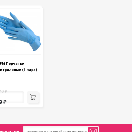
FM Перчатки
итриловые (1 пара)
40
₽
9
₽
 первыми: