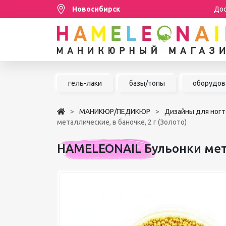
Новосибирск
Дос
Распродажа
гель-лаки
базы/топы
оборудов
МАНИКЮР/ПЕДИКЮР
МАНИКЮР/ПЕДИКЮР
Дизайны для ногт
НАРАЩИВАНИЕ РЕСНИЦ
металлические, в баночке, 2 г (Золото)
ШУГАРИНГ/ДЕПИЛЯЦИЯ
HAMELEONAIL Бульонки метал
УХОД
АКСЕССУАРЫ
БРЕНДЫ