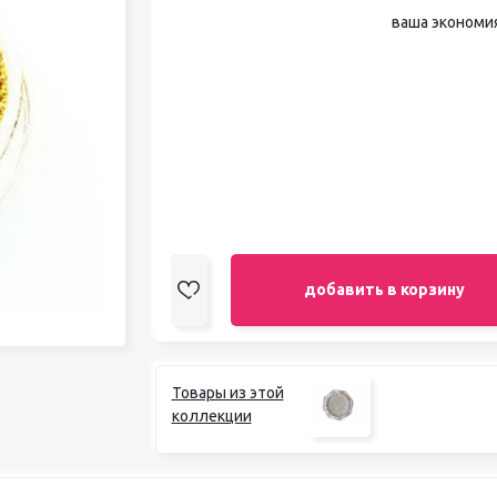
педикюра
ваша экономи
Кисти
Лак для ногтей
Лампы для сушки ногтей
Лечение и уход за кутикулой и
ногтями
Пилки для ногтей
Полигели
Расходные материалы
Средства для кислотного и
щелочного педикюра
Стерилизаторы
добавить в корзину
Оборудование
Товары из этой
коллекции