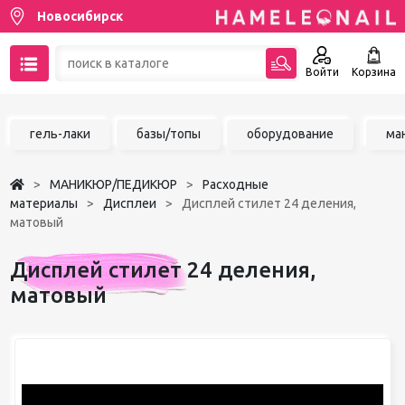
Новосибирск
Войти
Корзина
89137001387
гель-лаки
базы/топы
оборудование
ма
Написать на email
МАНИКЮР/ПЕДИКЮР
Расходные
Чат в MAX
материалы
Дисплеи
Дисплей стилет 24 деления,
матовый
Акции
Дисплей стилет 24 деления,
Избранное
матовый