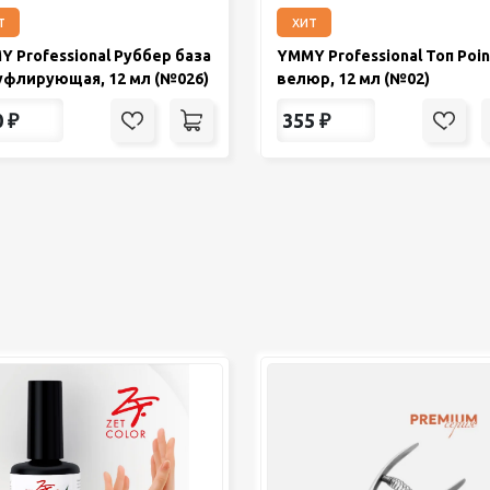
т
хит
 Professional Руббер база
YMMY Professional Топ Poin
уфлирующая, 12 мл (№026)
велюр, 12 мл (№02)
0
₽
355
₽