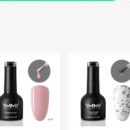
депиляция)
педикюра
Кисти
Клей
Лак для ногтей
Лампы для рабочего стола
Лампы для сушки ногтей
Лечение и уход за кутикулой и
ногтями
Пилки для ногтей
Полигели
Расходные материалы
Средства для кислотного и
щелочного педикюра
Стерилизаторы
Оборудование