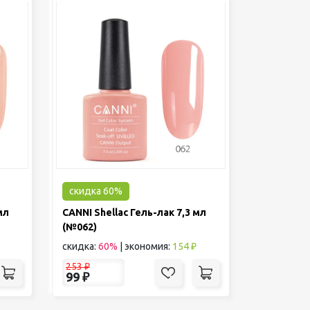
скидка 60%
мл
CANNI Shellac Гель-лак 7,3 мл
(№062)
скидка:
60%
|
экономия:
154 ₽
253
₽
99
₽