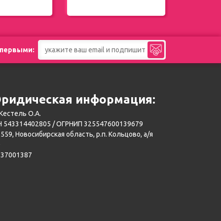
 первыми:
ридическая информация:
Кестель О.А.
 543314402805 / ОГРНИП 325547600139679
559, Новосибирская область, р.п. Кольцово, а/я
0
137001387