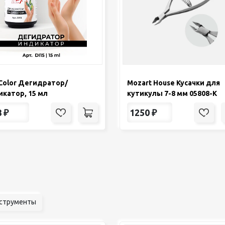
Color Дегидратор/
Mozart House Кусачки для
катор, 15 мл
кутикулы 7-8 мм 05808-К
8
₽
1250
₽
струменты