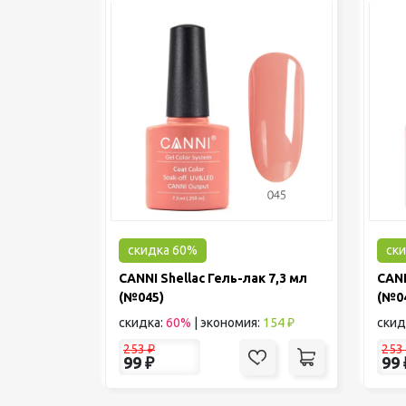
скидка 60%
ск
CANNI Shellac Гель-лак 7,3 мл
CANN
(№045)
(№0
скидка:
60%
|
экономия:
154 ₽
скид
253
₽
253
99
₽
99