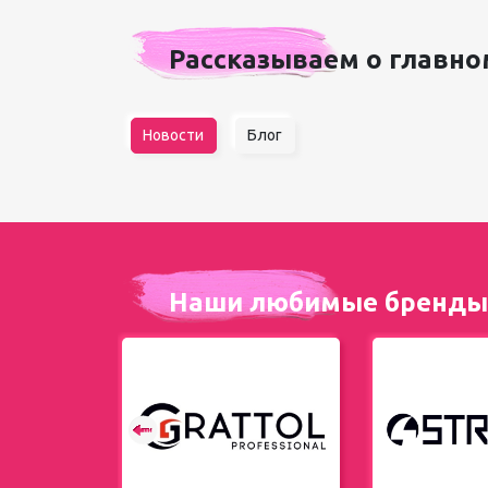
Рассказываем о главно
Новости
Блог
Наши любимые бренды
енды