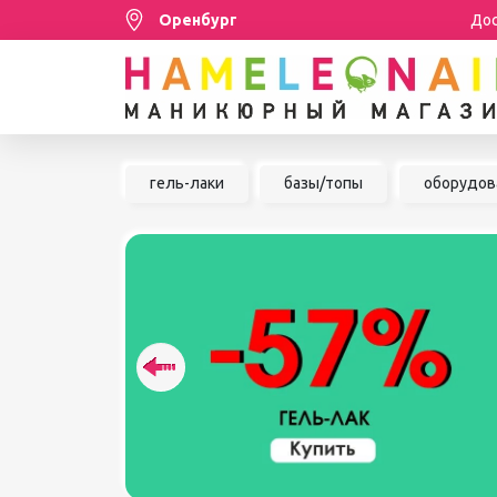
Оренбург
Дос
Распродажа
гель-лаки
базы/топы
оборудов
МАНИКЮР/ПЕДИКЮР
НАБОРЫ
ШУГАРИНГ/ДЕПИЛЯЦИЯ
УХОД
АКСЕССУАРЫ
БРЕНДЫ