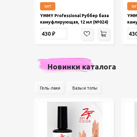
хит
хи
YMMY Professional Руббер база
YMMY
камуфлирующая, 12 мл (№024)
кам
430
₽
43
Новинки каталога
Гель-лаки
Базы и топы