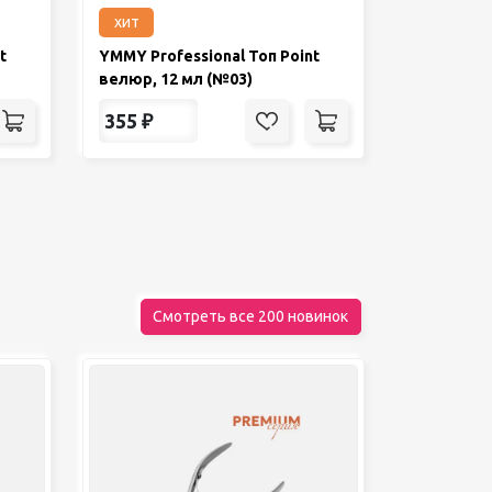
хит
t
YMMY Professional Топ Point
велюр, 12 мл (№03)
355
₽
Смотреть все 200 новинок