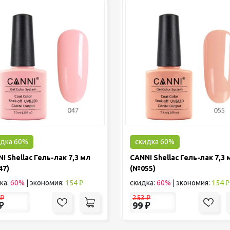
идка 60%
скидка 60%
I Shellac Гель-лак 7,3 мл
CANNI Shellac Гель-лак 7,3 
47)
(№055)
ка:
60%
|
экономия:
154 ₽
скидка:
60%
|
экономия:
154 ₽
₽
253
₽
₽
99
₽