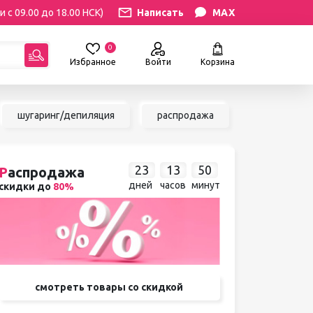
и с 09.00 до 18.00 НСК)
Написать
MAX
0
Избранное
Войти
Корзина
гориям:
шугаринг/депиляция
распродажа
УХОД
Уход за бровями и ресницами
23
13
50
Р
аспродажа
Уход за руками и ногами
дней
часов
минут
скидки до
80%
ИЛЯЦИЯ
Личная гигиена
Уход за лицом и телом
ии
АКСЕССУАРЫ
иалы для
Браслеты и часы
сле
Зеркала
ринга
Термосы, термокружки
смотреть товары со скидкой
я
Вазы и цветы