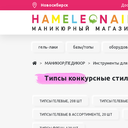
Новосибирск
Дос
Распродажа
гель-лаки
базы/топы
оборудов
МАНИКЮР/ПЕДИКЮР
МАНИКЮР/ПЕДИКЮР
Инструменты для
НАРАЩИВАНИЕ РЕСНИЦ
Типсы конкурсные стил
ШУГАРИНГ/ДЕПИЛЯЦИЯ
УХОД
АКСЕССУАРЫ
ТИПСЫ ГЕЛЕВЫЕ, 208 ШТ
ТИПСЫ ГЕЛЕВЫЕ
БРЕНДЫ
ТИПСЫ ГЕЛЕВЫЕ В АССОРТИМЕНТЕ, 20 ШТ