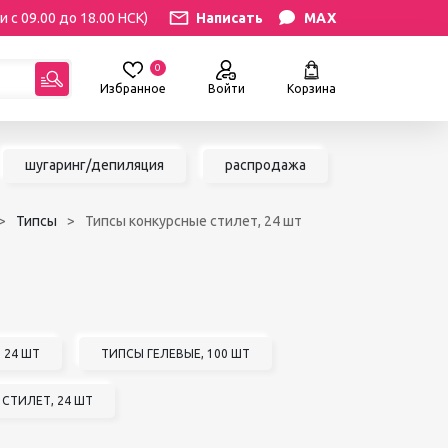
и с 09.00 до 18.00 НСК)
Написать
MAX
0
Избранное
Войти
Корзина
гориям:
шугаринг/депиляция
распродажа
РЕСНИЦ
УХОД
Типсы
Типсы конкурсные стилет, 24 шт
атериалы
Уход за бровями и ресницами
ресниц
Уход за руками и ногами
Уход за лицом и телом
ИЛЯЦИЯ
АКСЕССУАРЫ
ии
Вазы и цветы
 24 ШТ
ТИПСЫ ГЕЛЕВЫЕ, 100 ШТ
иалы для
Декор для дома
Шкатулки
СТИЛЕТ, 24 ШТ
сле
БРЕНДЫ
ринга