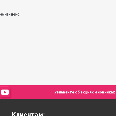
педикюра
Кисти
не найдено.
Лак для ногтей
Лампы для сушки ногтей
Лечение и уход за кутикулой и
ногтями
Пилки для ногтей
Полигели
Расходные материалы
Средства для кислотного и
щелочного педикюра
Стерилизаторы
Оборудование
Узнавайте об акциях и новинках
Клиентам: