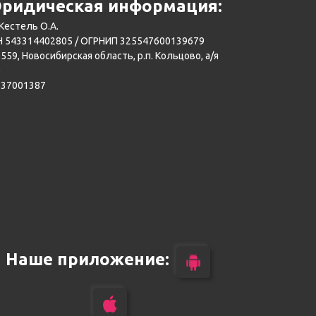
ридическая информация:
Кестель О.А.
 543314402805 / ОГРНИП 325547600139679
559, Новосибирская область, р.п. Кольцово, а/я
0
137001387
Наше приложение: