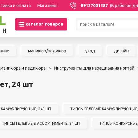
тавка и оплата
Магазины
89137001387
(В рабочие дн
каталог товаров
Товары со скидками по кате
ание
маникюр/педикюр
уход
дизайн
МАНИКЮР/ПЕДИКЮР
НАРАЩИВАНИЕ 
 маникюра и педикюра
Инструменты для наращивания ногтей
Акриловая система
Сопутствующие м
Аксессуары для мастеров
для наращивания 
ет, 24 шт
Аппаратный маникюр и
ШУГАРИНГ/ДЕП
педикюр
Базы и топы
Воск для депиляц
Гели
Воскоплавы
 КАМУФЛИРУЮЩИЕ, 240 ШТ
ТИПСЫ ГЕЛЕВЫЕ КАМУФЛИРУЮЩИЕ,
Гель-краска
Расходные матер
Гель-лаки
депиляции
ТИПСЫ ГЕЛЕВЫЕ В АССОРТИМЕНТЕ, 24 ШТ
ТИПСЫ КОНКУРСНЫЕ 
Дизайны для ногтей
Средства до и по
Жидкости
депиляции и шуга
Инструменты для маникюра и