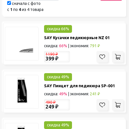
сначала с фото
с
1
по
4
из 4 товара
скидка 66%
SAY Кусачки педикюрные NZ 01
скидка:
66%
|
экономия:
791 ₽
1190
₽
399
₽
скидка 49%
SAY Пинцет для педикюра SP-001
скидка:
49%
|
экономия:
241 ₽
490
₽
249
₽
скидка 49%