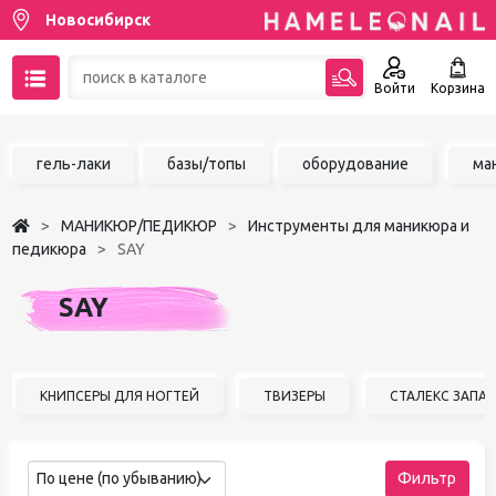
Новосибирск
Войти
Корзина
89137001387
гель-лаки
базы/топы
оборудование
ма
Написать на email
МАНИКЮР/ПЕДИКЮР
Инструменты для маникюра и
Чат в MAX
педикюра
SAY
Акции
SAY
Избранное
КНИПСЕРЫ ДЛЯ НОГТЕЙ
ТВИЗЕРЫ
СТАЛЕКС ЗАПА
По цене (по убыванию)
Фильтр