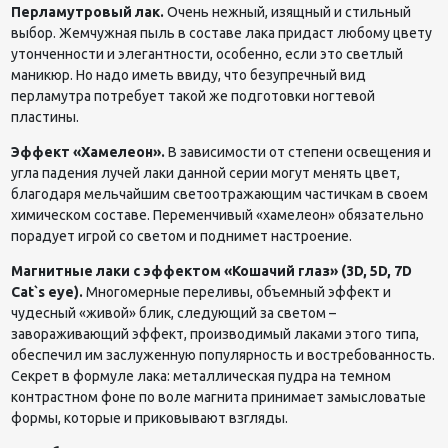
Перламутровый лак.
Очень нежный, изящный и стильный
выбор. Жемчужная пыль в составе лака придаст любому цвету
утонченности и элегантности, особенно, если это светлый
маникюр. Но надо иметь ввиду, что безупречный вид
перламутра потребует такой же подготовки ногтевой
пластины.
Эффект «Хамелеон».
В зависимости от степени освещения и
угла падения лучей лаки данной серии могут менять цвет,
благодаря мельчайшим светоотражающим частичкам в своем
химическом составе. Переменчивый «хамелеон» обязательно
порадует игрой со светом и поднимет настроение.
Магнитные лаки с эффектом «Кошачий глаз» (3D, 5D, 7D
Cat`s eye).
Многомерные переливы, объемный эффект и
чудесный «живой» блик, следующий за светом –
завораживающий эффект, производимый лаками этого типа,
обеспечил им заслуженную популярность и востребованность.
Секрет в формуле лака: металлическая пудра на темном
контрастном фоне по воле магнита принимает замысловатые
формы, которые и приковывают взгляды.