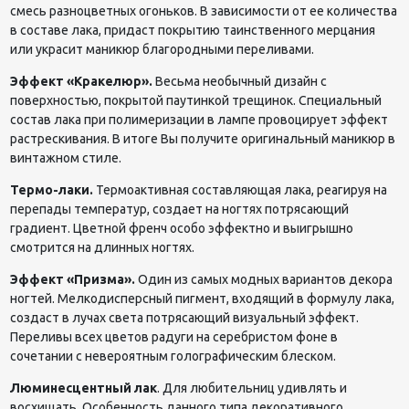
смесь разноцветных огоньков. В зависимости от ее количества
в составе лака, придаст покрытию таинственного мерцания
или украсит маникюр благородными переливами.
Эффект «Кракелюр».
Весьма необычный дизайн с
поверхностью, покрытой паутинкой трещинок. Специальный
состав лака при полимеризации в лампе провоцирует эффект
растрескивания. В итоге Вы получите оригинальный маникюр в
винтажном стиле.
Термо-лаки.
Термоактивная составляющая лака, реагируя на
перепады температур, создает на ногтях потрясающий
градиент. Цветной френч особо эффектно и выигрышно
смотрится на длинных ногтях.
Эффект «Призма».
Один из самых модных вариантов декора
ногтей. Мелкодисперсный пигмент, входящий в формулу лака,
создаст в лучах света потрясающий визуальный эффект.
Переливы всех цветов радуги на серебристом фоне в
сочетании с невероятным голографическим блеском.
Люминесцентный лак
. Для любительниц удивлять и
восхищать. Особенность данного типа декоративного