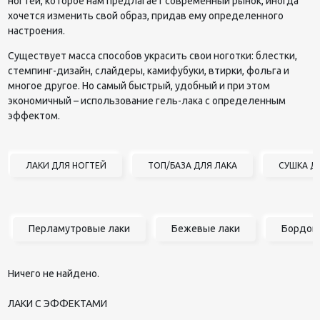
ногтей, которое нам предлагает современный рынок, иногда
хочется изменить свой образ, придав ему определенного
настроения.
Существует масса способов украсить свои ноготки: блестки,
стемпинг-дизайн, слайдеры, камифубуки, втирки, фольга и
многое другое. Но самый быстрый, удобный и при этом
экономичный – использование гель-лака с определенным
эффектом.
ЛАКИ ДЛЯ НОГТЕЙ
ТОП/БАЗА ДЛЯ ЛАКА
СУШКА Д
Перламутровые лаки
Бежевые лаки
Бордов
Ничего не найдено.
ЛАКИ С ЭФФЕКТАМИ