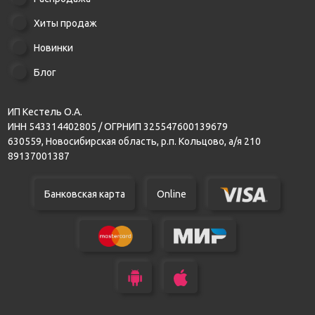
Хиты продаж
Новинки
Блог
ИП Кестель О.А.
ИНН 543314402805 / ОГРНИП 325547600139679
630559, Новосибирская область, р.п. Кольцово, а/я 210
89137001387
Банковская карта
Online