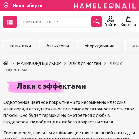
Новосибирск
Войти
Корзина
89137001387
гель-лаки
базы/топы
оборудование
ма
Написать на email
МАНИКЮР/ПЕДИКЮР
Лак для ногтей
Лаки с
Чат в MAX
эффектами
Акции
Лаки с эффектами
Избранное
Однотонное цветное покрытие – это несомненно классика
маникюра, в его сдержанности и самодостаточности есть свои
плюсы. Оно будет гармонично смотреться с любым
гардеробом, подойдет для любого возраста и стиля.
Тем не менее, при всем изобилии цветовых решений лаков для