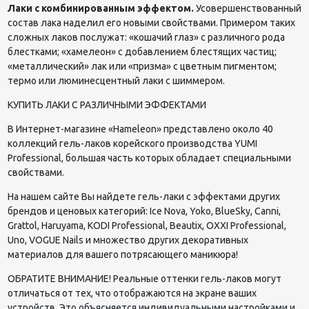
Лаки с комбинированным эффектом.
Усовершенствованный
состав лака наделил его новыми свойствами. Примером таких
сложных лаков послужат: «кошачий глаз» с различного рода
блестками; «хамелеон» с добавлением блестящих частиц;
«металлический» лак или «призма» с цветным пигментом;
термо или люминесцентный лаки с шиммером.
КУПИТЬ ЛАКИ С РАЗЛИЧНЫМИ ЭФФЕКТАМИ
В Интернет-магазине «Hameleon» представлено около 40
коллекций гель-лаков корейского производства YUMI
Professional, большая часть которых обладает специальными
свойствами.
На нашем сайте Вы найдете гель-лаки с эффектами других
брендов и ценовых категорий: Ice Nova, Yoko, BlueSky, Canni,
Grattol, Haruyama, KODI Professional, Beautix, OXXI Professional,
Uno, VOGUE Nails и множество других декоративных
материалов для вашего потрясающего маникюра!
ОБРАТИТЕ ВНИМАНИЕ! Реальные оттенки гель-лаков могут
отличаться от тех, что отображаются на экране ваших
устройств. Это объясняется индивидуальными настройками и