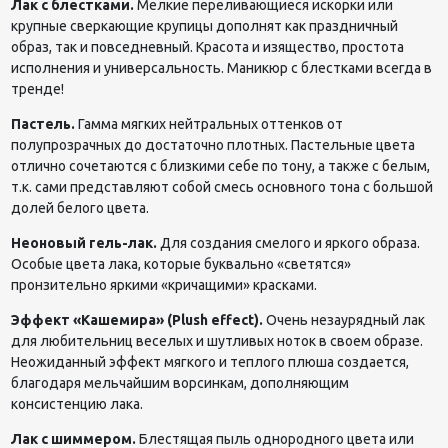
Лак с блестками.
Мелкие переливающиеся искорки или
крупные сверкающие крупицы дополнят как праздничный
образ, так и повседневный. Красота и изящество, простота
исполнения и универсальность. Маникюр с блестками всегда в
тренде!
Пастель.
Гамма мягких нейтральных оттенков от
полупрозрачных до достаточно плотных. Пастельные цвета
отлично сочетаются с близкими себе по тону, а также с белым,
т.к. сами представляют собой смесь основного тона с большой
долей белого цвета.
Неоновый гель-лак.
Для создания смелого и яркого образа.
Особые цвета лака, которые буквально «светятся»
пронзительно яркими «кричащими» красками.
Эффект «Кашемира» (
Plush
effect
).
Очень незаурядный лак
для любительниц веселых и шутливых ноток в своем образе.
Неожиданный эффект мягкого и теплого плюша создается,
благодаря мельчайшим ворсинкам, дополняющим
консистенцию лака.
Лак с шиммером.
Блестящая пыль однородного цвета или