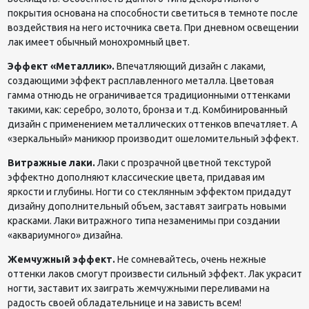
покрытия основана на способности светиться в темноте после
воздействия на него источника света. При дневном освещении
лак имеет обычный монохромный цвет.
Эффект «Металлик».
Впечатляющий дизайн с лаками,
создающими эффект расплавленного металла. Цветовая
гамма отнюдь не ограничивается традиционными оттенками
такими, как: серебро, золото, бронза и т.д. Комбинированный
дизайн с применением металлических оттенков впечатляет. А
«зеркальный» маникюр производит ошеломительный эффект.
Витражные лаки.
Лаки с прозрачной цветной текстурой
эффектно дополняют классические цвета, придавая им
яркости и глубины. Ногти со стеклянным эффектом придадут
дизайну дополнительный объем, заставят заиграть новыми
красками. Лаки витражного типа незаменимы при создании
«аквариумного» дизайна.
Жемчужный эффект.
Не сомневайтесь, очень нежные
оттенки лаков смогут произвести сильный эффект. Лак украсит
ногти, заставит их заиграть жемчужными переливами на
радость своей обладательнице и на зависть всем!