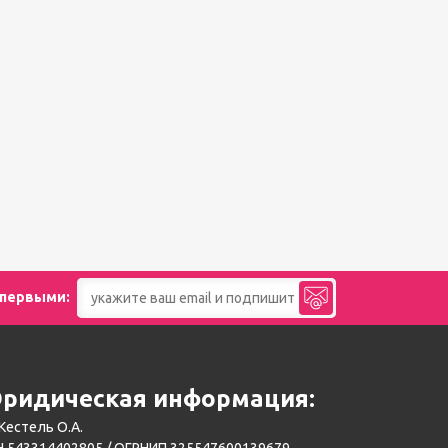
 первыми:
ридическая информация:
Кестель О.А.
 543314402805 / ОГРНИП 325547600139679