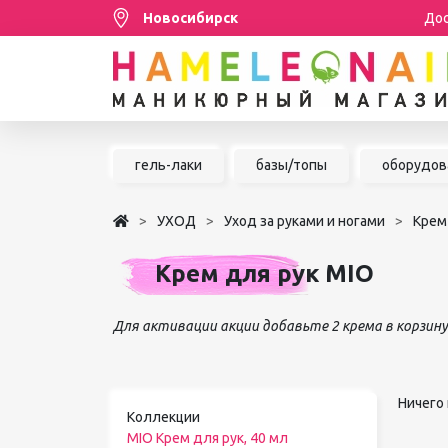
Новосибирск
Дос
Распродажа
гель-лаки
базы/топы
оборудов
МАНИКЮР/ПЕДИКЮР
УХОД
Уход за руками и ногами
Крем
НАРАЩИВАНИЕ РЕСНИЦ
Крем для рук MIO
ШУГАРИНГ/ДЕПИЛЯЦИЯ
УХОД
Для активации акции добавьте 2 крема в корзин
АКСЕССУАРЫ
БРЕНДЫ
Ничего 
Коллекции
MIO Крем для рук, 40 мл