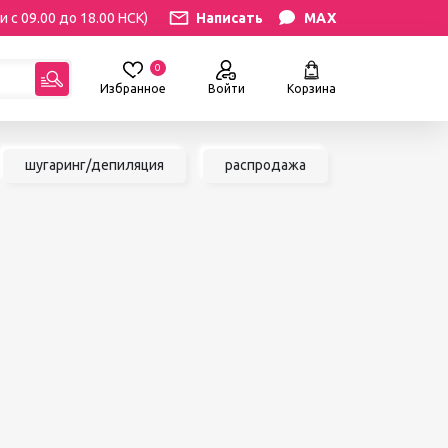
и с 09.00 до 18.00 НСК)
Написать
MAX
0
Избранное
Войти
Корзина
гориям:
шугаринг/депиляция
распродажа
РЕСНИЦ
УХОД
атериалы
Уход за бровями и ресницами
ресниц
Уход за руками и ногами
Уход за лицом и телом
ИЛЯЦИЯ
АКСЕССУАРЫ
ии
Вазы и цветы
иалы для
Декор для дома
Шкатулки
сле
БРЕНДЫ
ринга