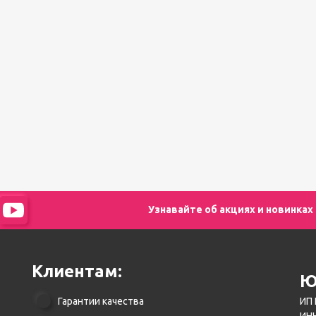
педикюра
Кисти
Лак для ногтей
Лампы для сушки ногтей
Лечение и уход за кутикулой и
ногтями
Пилки для ногтей
Полигели
Расходные материалы
Средства для кислотного и
щелочного педикюра
Стерилизаторы
Оборудование
Узнавайте об акциях и новинках
Клиентам:
Ю
Гарантии качества
ИП 
ИНН