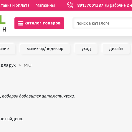
тавка и оплата
Магазины
89137001387
(В рабочие дн
каталог товаров
Товары со скидками по кате
ание
маникюр/педикюр
уход
дизайн
МАНИКЮР/ПЕДИКЮР
НАРАЩИВАНИЕ 
 для рук
MIO
Акриловая система
Сопутствующие м
Аксессуары для мастеров
для наращивания 
Аппаратный маникюр и
ШУГАРИНГ/ДЕП
педикюр
Базы и топы
Воск для депиляц
у, подарок добавится автоматически.
Гели
Воскоплавы
Гель-краска
Расходные матер
Гель-лаки
депиляции
не найдено.
Дизайны для ногтей
Средства до и по
Жидкости
депиляции и шуга
Инструменты для маникюра и