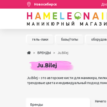
Новосибирск
Дос
Распродажа
гель-лаки
базы/топы
оборудов
МАНИКЮР/ПЕДИКЮР
БРЕНДЫ
Ju.Bilej
НАРАЩИВАНИЕ РЕСНИЦ
Ju.Bilej
ШУГАРИНГ/ДЕПИЛЯЦИЯ
УХОД
Ju.Bilej – это авторские кисти для маникюра, пи
трендовые цвета и индивидуальный подход помо
АКСЕССУАРЫ
БРЕНДЫ
Ничего 
Бренды