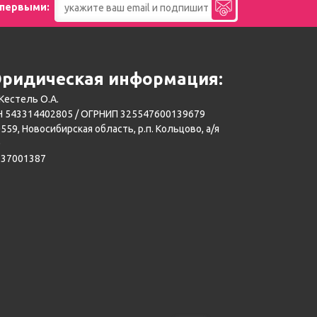
 первыми:
ридическая информация:
Кестель О.А.
 543314402805 / ОГРНИП 325547600139679
559, Новосибирская область, р.п. Кольцово, а/я
0
137001387