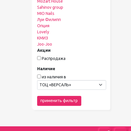
Mozart House
Sahinov group
MIO Nails
Луи Филипп
Опция
Lovely
КМИЗ
Joo-Joo
Акции
Распродажа
Наличие
из наличия в
ТОЦ «ВЕРСАЛЬ»
применить фильтр