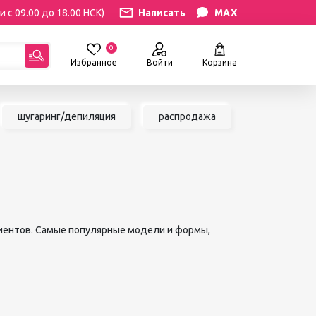
и с 09.00 до 18.00 НСК)
Написать
MAX
0
Избранное
Войти
Корзина
гориям:
шугаринг/депиляция
распродажа
РЕСНИЦ
УХОД
атериалы
Уход за бровями и ресницами
ресниц
Уход за руками и ногами
Уход за лицом и телом
ИЛЯЦИЯ
АКСЕССУАРЫ
ии
 клиентов. Самые популярные модели и формы,
Вазы и цветы
иалы для
Декор для дома
Шкатулки
сле
БРЕНДЫ
ринга