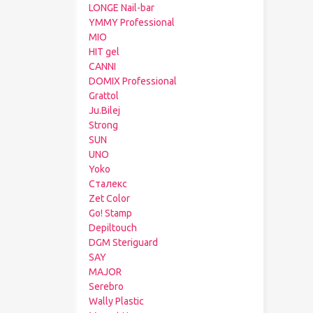
LONGE Nail-bar
YMMY Professional
MIO
HIT gel
CANNI
DOMIX Professional
Grattol
Ju.Bilej
Strong
SUN
UNO
Yoko
Сталекс
Zet Color
Go! Stamp
Depiltouch
DGM Steriguard
SAY
MAJOR
Serebro
Wally Plastic