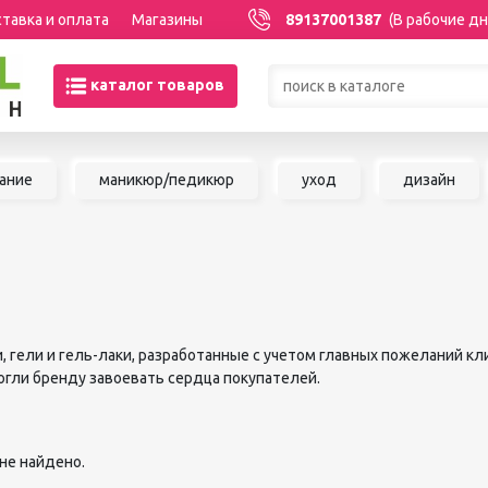
тавка и оплата
Магазины
89137001387
(В рабочие дн
каталог товаров
Товары со скидками по кате
ание
маникюр/педикюр
уход
дизайн
МАНИКЮР/ПЕДИКЮР
НАРАЩИВАНИЕ 
Акриловая система
Сопутствующие м
Аксессуары для мастеров
для наращивания 
Аппаратный маникюр и
ШУГАРИНГ/ДЕП
педикюр
Базы и топы
Воск для депиляц
лки, гели и гель-лаки, разработанные с учетом главных пожеланий
Гели
Воскоплавы
гли бренду завоевать сердца покупателей.
Гель-краска
Расходные матер
Гель-лаки
депиляции
Дизайны для ногтей
Средства до и по
не найдено.
Жидкости
депиляции и шуга
Инструменты для маникюра и