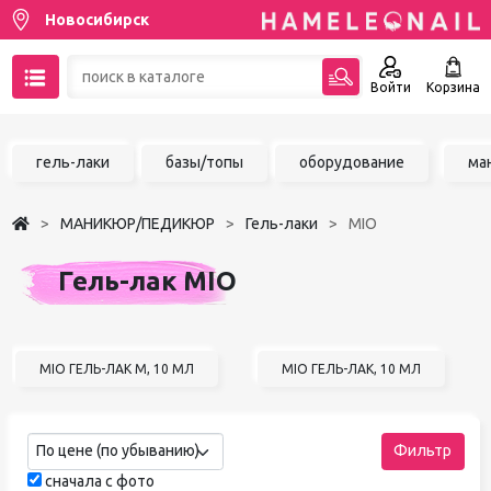
Новосибирск
Войти
Корзина
89137001387
гель-лаки
базы/топы
оборудование
ма
Написать на email
МАНИКЮР/ПЕДИКЮР
Гель-лаки
MIO
Чат в MAX
Гель-лак MIO
Акции
Избранное
MIO ГЕЛЬ-ЛАК М, 10 МЛ
MIO ГЕЛЬ-ЛАК, 10 МЛ
По цене (по убыванию)
Фильтр
сначала с фото