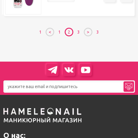
1
1
2
3
3
О нас: