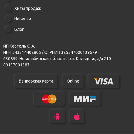
Хиты продаж
Новинки
Блог
ИП Кестель О.А.
ИНН 543314402805 / ОГРНИП 325547600139679
630559, Новосибирская область, р.п. Кольцово, а/я 210
89137001387
Банковская карта
Online