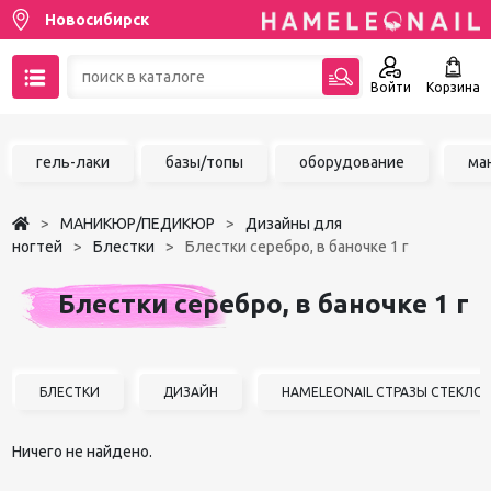
Новосибирск
Войти
Корзина
89137001387
гель-лаки
базы/топы
оборудование
ма
Написать на email
МАНИКЮР/ПЕДИКЮР
Дизайны для
Чат в MAX
ногтей
Блестки
Блестки серебро, в баночке 1 г
Акции
Блестки серебро, в баночке 1 г
Избранное
БЛЕСТКИ
ДИЗАЙН
HAMELEONAIL СТРАЗЫ СТЕКЛО SS
Ничего не найдено.