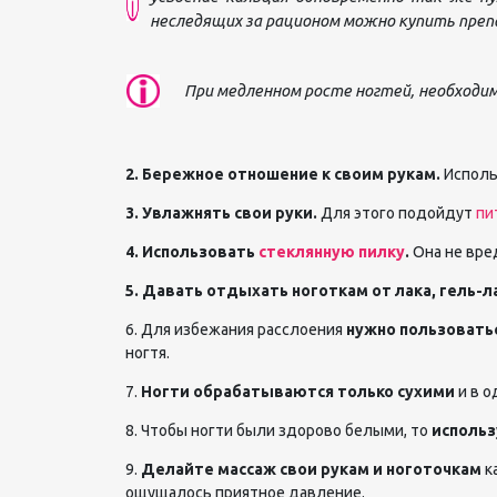
неследящих за рационом можно купить преп
При медленном росте ногтей, необходим
2. Бережное отношение к своим рукам.
Исполь
3. Увлажнять свои руки.
Для этого подойдут
пи
4. Использовать
стеклянную пилку
.
Она не вре
5. Давать отдыхать ноготкам от лака, гель-л
6. Для избежания расслоения
нужно пользовать
ногтя.
7.
Ногти обрабатываются только сухими
и в о
8. Чтобы ногти были здорово белыми, то
использ
9.
Делайте массаж свои рукам и ноготочкам
к
ощущалось приятное давление.