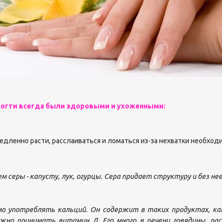
ногти всегда были здоровыми и ухоженными:
едленно расти, расслаиваться и ломаться из-за нехватки необход
 серы - капусту, лук, огурцы. Сера придает структуру и без н
о употреблять кальций. Он содержит в таких продуктах, как 
жно принимать витамин Д. Его много в печени говядины, ра