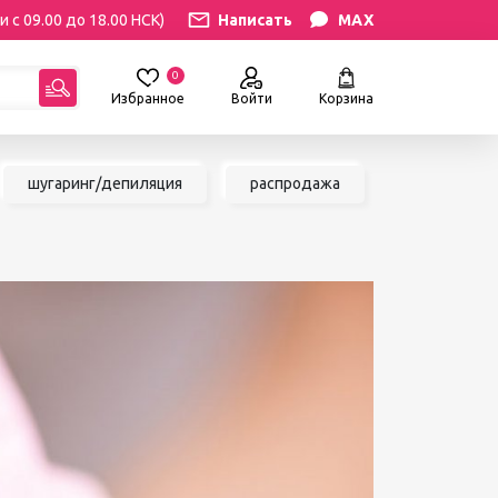
и с 09.00 до 18.00 НСК)
Написать
MAX
0
Избранное
Войти
Корзина
гориям:
шугаринг/депиляция
распродажа
РЕСНИЦ
УХОД
атериалы
Уход за бровями и ресницами
ресниц
Уход за руками и ногами
Уход за лицом и телом
ИЛЯЦИЯ
АКСЕССУАРЫ
ии
Вазы и цветы
иалы для
Декор для дома
Шкатулки
сле
БРЕНДЫ
ринга