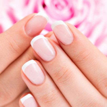
педикюра
Кисти
Лак для ногтей
Лампы для сушки ногтей
Лечение и уход за кутикулой и
ногтями
Пилки для ногтей
Полигели
Расходные материалы
Средства для кислотного и
щелочного педикюра
Стерилизаторы
Оборудование