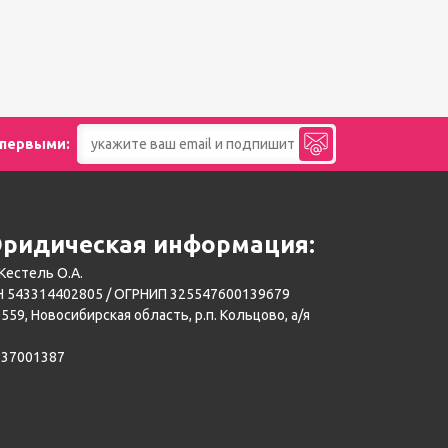
 первыми:
ридическая информация:
Кестель О.А.
 543314402805 / ОГРНИП 325547600139679
559, Новосибирская область, р.п. Кольцово, а/я
0
137001387