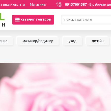
тавка и оплата
Магазины
89137001387
(В рабочие дн
каталог товаров
Товары со скидками по кате
ание
маникюр/педикюр
уход
дизайн
МАНИКЮР/ПЕДИКЮР
НАРАЩИВАНИЕ 
Акриловая система
Сопутствующие м
Аксессуары для мастеров
для наращивания 
Аппаратный маникюр и
ШУГАРИНГ/ДЕП
педикюр
Базы и топы
Воск для депиляц
Гели
Воскоплавы
Гель-краска
Расходные матер
Гель-лаки
депиляции
Дизайны для ногтей
Средства до и по
Жидкости
депиляции и шуга
Инструменты для маникюра и