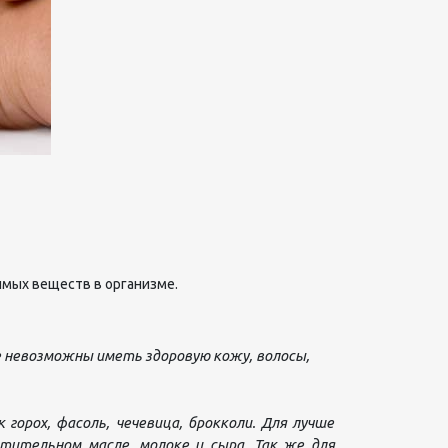
имых веществ в организме.
ее невозможны иметь здоровую кожу, волосы,
горох, фасоль, чечевица, брокколи. Для лучше
стительном масле, молоке и сыра. Так же для