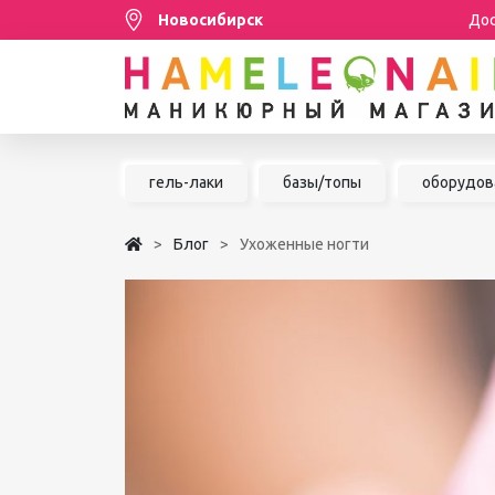
Новосибирск
Дос
Распродажа
гель-лаки
базы/топы
оборудов
МАНИКЮР/ПЕДИКЮР
Блог
Ухоженные ногти
НАРАЩИВАНИЕ РЕСНИЦ
ШУГАРИНГ/ДЕПИЛЯЦИЯ
УХОД
АКСЕССУАРЫ
БРЕНДЫ