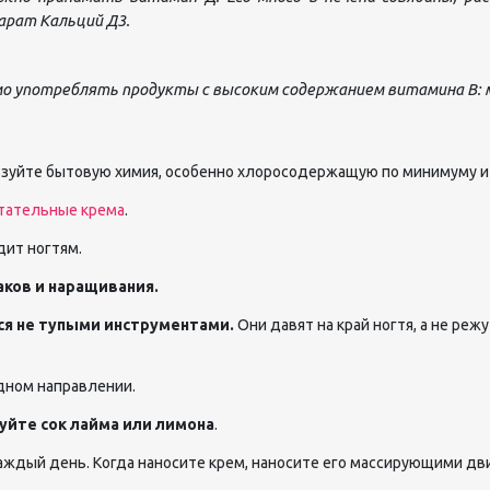
арат Кальций Д3.
о употреблять продукты с высоким содержанием витамина B: мя
зуйте бытовую химия, особенно хлоросодержащую по минимуму и 
тательные крема
.
дит ногтям.
аков и наращивания.
ся не тупыми инструментами.
Они давят на край ногтя, а не ре
дном направлении.
уйте сок лайма или лимона
.
аждый день. Когда наносите крем, наносите его массирующими дви