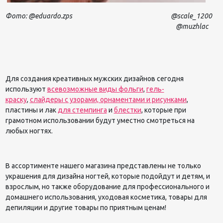
Фото
: @eduardo.zps @scale_1200
@muzhlac
Для созд
ания креативных мужских дизайнов сегодня
используют
всевозможные виды фольги
,
гель-
краску
,
слайдеры с узорами, орнаментами и рисунками
,
пластины и лак
для стемпинга
и
блестки
, которые при
грамотном использовании будут уместно смотреться на
любых ногтях.
В ассортименте нашего магазина представлены не только
украшения для дизайна ногтей, которые подойдут и детям, и
взрослым, но также оборудование для профессионального и
домашнего использования, уходовая косметика, товары для
депиляции и другие товары по приятным ценам!