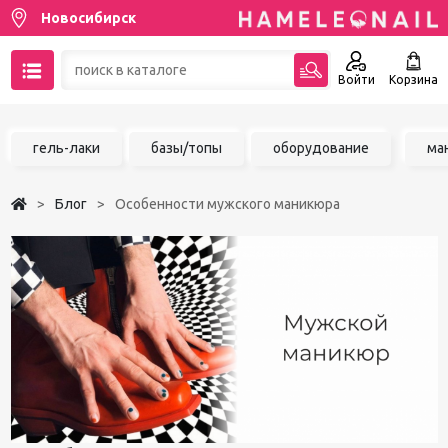
Новосибирск
Войти
Корзина
89137001387
гель-лаки
базы/топы
оборудование
ма
Написать на email
Блог
Особенности мужского маникюра
Чат в MAX
Акции
Избранное