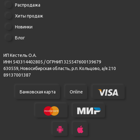
Распродажа
Хиты продаж
Новинки
Блог
ИП Кестель О.А.
ИНН 543314402805 / ОГРНИП 325547600139679
630559, Новосибирская область, р.п. Кольцово, а/я 210
89137001387
Банковская карта
Online