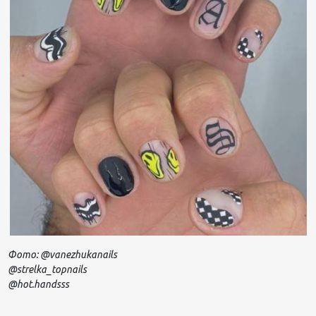
Фото: @
vanezhukanails
@
strelka
_
topnails
@
hot
.
handsss