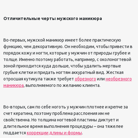
Отличительные черты мужского маникюра
Во-первых, мужской маникюр имеет более практическую
функцию, чем декоративную. Он необходим, чтобы привести в
порядок кожу и ногти, которые у мужчин от природы грубее и
толще. Именно поэтому работать, например, с околоногтевой
зоной приходится куда дольше, чтобы удалить мертвые
грубые клетки и придать ногтям аккуратный вид. Жесткая
отросшая кутикула также требует
обрезного
или
необрезного
маникюра
, выполняемого по желанию клиента.
Во-вторых, сам по себе ноготь у мужчин плотнее и крепче за
счет кератина, поэтому проблема расслоения им не
свойственна. Но толщина ногтевой пластины диктует и
длительное время выполнения процедуры – она тяжелее
поддается
коррекции длины и формы
.