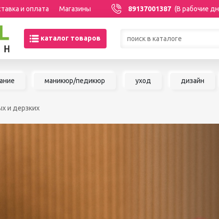
тавка и оплата
Магазины
89137001387
(В рабочие дн
каталог товаров
Товары со скидками по кате
ание
маникюр/педикюр
уход
дизайн
МАНИКЮР/ПЕДИКЮР
НАРАЩИВАНИЕ 
ых и дерзких
Акриловая система
Сопутствующие м
Аксессуары для мастеров
для наращивания 
Аппаратный маникюр и
ШУГАРИНГ/ДЕП
педикюр
Базы и топы
Воск для депиляц
Гели
Воскоплавы
Гель-краска
Расходные матер
Гель-лаки
депиляции
Дизайны для ногтей
Средства до и по
Жидкости
депиляции и шуга
Инструменты для маникюра и