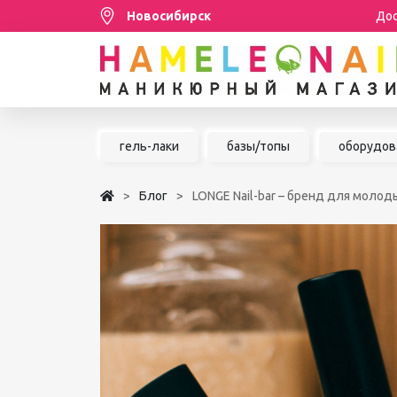
Новосибирск
Дос
Распродажа
гель-лаки
базы/топы
оборудов
МАНИКЮР/ПЕДИКЮР
Блог
LONGE Nail-bar – бренд для молод
НАРАЩИВАНИЕ РЕСНИЦ
ШУГАРИНГ/ДЕПИЛЯЦИЯ
УХОД
АКСЕССУАРЫ
БРЕНДЫ