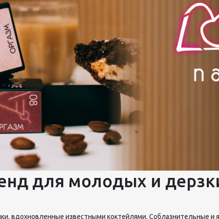
педикюра
Кисти
Лак для ногтей
Лампы для сушки ногтей
Лечение и уход за кутикулой и
ногтями
Пилки для ногтей
Полигели
Расходные материалы
Средства для кислотного и
щелочного педикюра
Стерилизаторы
Оборудование
ренд для молодых и дерзк
нки, вдохновленные известными коктейлями. Соблазнительные и 