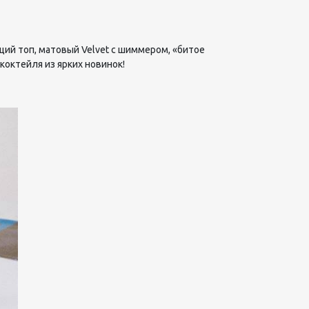
щий топ, матовый
Velvet
с шиммером, «битое
октейля из ярких новинок!