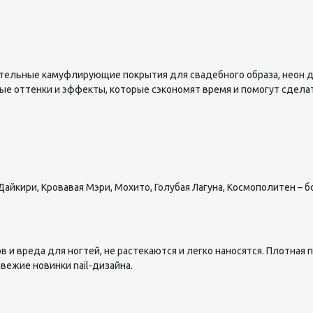
астельные камуфлирующие покрытия для свадебного образа, неон 
вные оттенки и эффекты, которые сэкономят время и помогут сдел
айкири, Кровавая Мэри, Мохито, Голубая Лагуна, Космополитен – 
 и вреда для ногтей, не растекаются и легко наносятся. Плотная
 свежие новинки
nail
-дизайна.