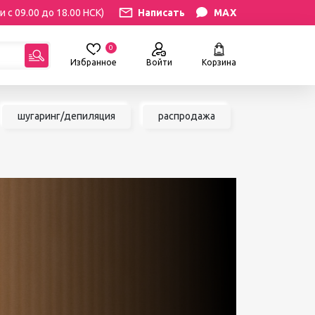
и с 09.00 до 18.00 НСК)
Написать
MAX
0
Избранное
Войти
Корзина
гориям:
шугаринг/депиляция
распродажа
РЕСНИЦ
УХОД
атериалы
Уход за бровями и ресницами
ресниц
Уход за руками и ногами
Уход за лицом и телом
ИЛЯЦИЯ
АКСЕССУАРЫ
ии
Вазы и цветы
иалы для
Декор для дома
Шкатулки
сле
БРЕНДЫ
ринга