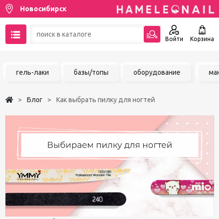
Новосибирск
Войти
Корзина
89137001387
гель-лаки
базы/топы
оборудование
ма
Написать на email
Блог
Как выбрать пилку для ногтей
Чат в MAX
Акции
Избранное